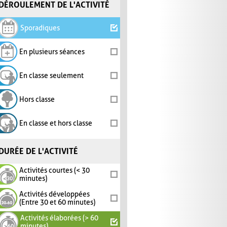
DÉROULEMENT DE L'ACTIVITÉ
Sporadiques
En plusieurs séances
En classe seulement
Hors classe
En classe et hors classe
DURÉE DE L'ACTIVITÉ
Activités courtes (< 30
minutes)
Activités développées
(Entre 30 et 60 minutes)
Activités élaborées (> 60
minutes)