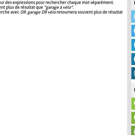
our des expressions pour rechercher chaque mot séparément.
nt plus de résultat que
"garage à vélo"
.
herche avec
OR
.
garage OR vélo
retournera souvent plus de résultat