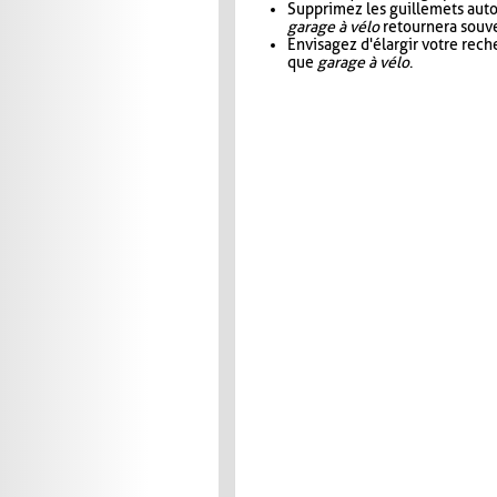
Supprimez les guillemets aut
garage à vélo
retournera souve
Envisagez d'élargir votre rec
que
garage à vélo
.