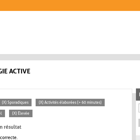
IE ACTIVE
(X) Sporadiques
(X) Activités élaborées (> 60 minutes)
el
(X) Élevée
n résultat
 correcte.