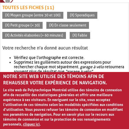
TOUTES LES FICHES (11)
(X) Moyen groupe (entre 30 et 100)
(X) Sporadiques
(X) Petit groupe (< 30)
(X) En classe seulement
(X) Activités élaborées (> 60 minutes)
(X) Faible
Votre recherche n'a donné aucun résultat
Vérifiez que l'orthographe est correcte.
Supprimez les guillemets autour des expressions pour
rechercher chaque mot séparément.
garage à vélo
retournera
souvent plus de résultat que
"garage à vélo"
.
NOTRE SITE WEB UTILISE DES TÉMOINS AFIN DE
Envisagez d'élargir votre recherche avec
OR
.
garage OR vélo
retournera souvent plus de résultat que
garage à vélo
.
REHAUSSER VOTRE EXPÉRIENCE DE NAVIGATION.
Le site web de Polytechnique Montréal utilise des témoins de connexion
afin de recueillir des statistiques générales et offrir une meilleure
expérience à ses visiteurs. En naviguant sur le site, vous acceptez
l’utilisation de ces témoins selon les modalités spécifiées aux conditions
d’utilisation. Vous pouvez refuser les témoins de connexion en modifiant
vos paramètres de navigation. Pour en savoir plus sur le recours aux
témoins de connexion et sur la protection de vos renseignements
personnels,
cliquez ici
.
Avis de confidentialité et conditions d’utilisation