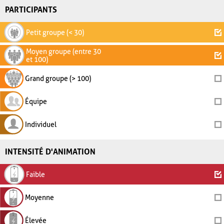
PARTICIPANTS
Petit groupe (< 30)
Moyen groupe (entre 30
et 100)
Grand groupe (> 100)
Équipe
Individuel
INTENSITÉ D'ANIMATION
Faible
Moyenne
Élevée