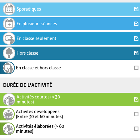
Sporadiques
En plusieurs séances
En classe seulement
Hors classe
En classe et hors classe
DURÉE DE L'ACTIVITÉ
Activités courtes (< 30
minutes)
Activités développées
(Entre 30 et 60 minutes)
Activités élaborées (> 60
minutes)