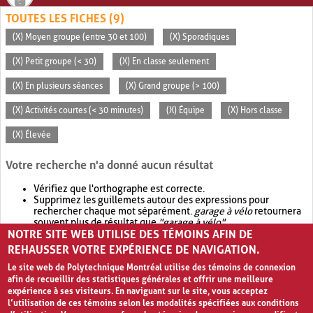
TOUTES LES FICHES (9)
(X) Moyen groupe (entre 30 et 100)
(X) Sporadiques
(X) Petit groupe (< 30)
(X) En classe seulement
(X) En plusieurs séances
(X) Grand groupe (> 100)
(X) Activités courtes (< 30 minutes)
(X) Équipe
(X) Hors classe
(X) Élevée
Votre recherche n'a donné aucun résultat
Vérifiez que l'orthographe est correcte.
Supprimez les guillemets autour des expressions pour
rechercher chaque mot séparément.
garage à vélo
retournera
souvent plus de résultat que
"garage à vélo"
.
NOTRE SITE WEB UTILISE DES TÉMOINS AFIN DE
Envisagez d'élargir votre recherche avec
OR
.
garage OR vélo
retournera souvent plus de résultat que
garage à vélo
.
REHAUSSER VOTRE EXPÉRIENCE DE NAVIGATION.
Le site web de Polytechnique Montréal utilise des témoins de connexion
afin de recueillir des statistiques générales et offrir une meilleure
expérience à ses visiteurs. En naviguant sur le site, vous acceptez
l’utilisation de ces témoins selon les modalités spécifiées aux conditions