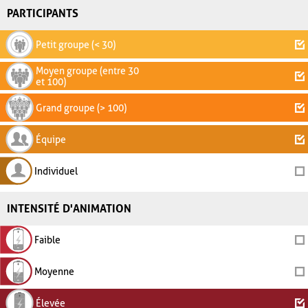
PARTICIPANTS
Petit groupe (< 30)
Moyen groupe (entre 30
et 100)
Grand groupe (> 100)
Équipe
Individuel
INTENSITÉ D'ANIMATION
Faible
Moyenne
Élevée