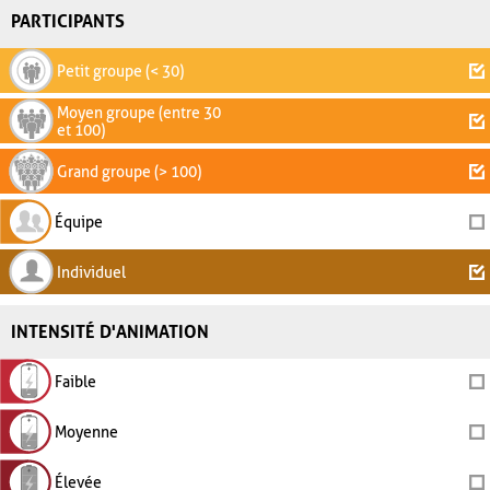
PARTICIPANTS
Petit groupe (< 30)
Moyen groupe (entre 30
et 100)
Grand groupe (> 100)
Équipe
Individuel
INTENSITÉ D'ANIMATION
Faible
Moyenne
Élevée