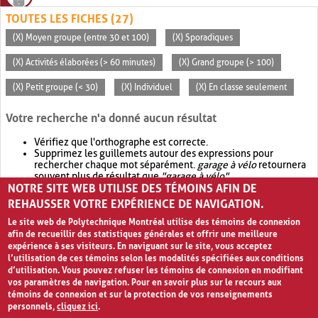
TOUTES LES FICHES (27)
(X) Moyen groupe (entre 30 et 100)
(X) Sporadiques
(X) Activités élaborées (> 60 minutes)
(X) Grand groupe (> 100)
(X) Petit groupe (< 30)
(X) Individuel
(X) En classe seulement
Votre recherche n'a donné aucun résultat
Vérifiez que l'orthographe est correcte.
Supprimez les guillemets autour des expressions pour
rechercher chaque mot séparément.
garage à vélo
retournera
souvent plus de résultat que
"garage à vélo"
.
NOTRE SITE WEB UTILISE DES TÉMOINS AFIN DE
Envisagez d'élargir votre recherche avec
OR
.
garage OR vélo
retournera souvent plus de résultat que
garage à vélo
.
REHAUSSER VOTRE EXPÉRIENCE DE NAVIGATION.
Le site web de Polytechnique Montréal utilise des témoins de connexion
afin de recueillir des statistiques générales et offrir une meilleure
expérience à ses visiteurs. En naviguant sur le site, vous acceptez
l’utilisation de ces témoins selon les modalités spécifiées aux conditions
d’utilisation. Vous pouvez refuser les témoins de connexion en modifiant
vos paramètres de navigation. Pour en savoir plus sur le recours aux
témoins de connexion et sur la protection de vos renseignements
personnels,
cliquez ici
.
Avis de confidentialité et conditions d’utilisation