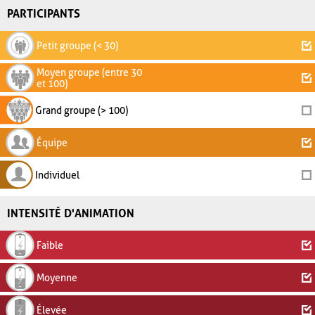
PARTICIPANTS
Petit groupe (< 30)
Moyen groupe (entre 30
et 100)
Grand groupe (> 100)
Équipe
Individuel
INTENSITÉ D'ANIMATION
Faible
Moyenne
Élevée