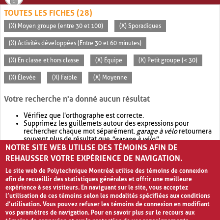
TOUTES LES FICHES (28)
(X) Moyen groupe (entre 30 et 100)
(X) Sporadiques
(X) Activités développées (Entre 30 et 60 minutes)
(X) En classe et hors classe
(X) Équipe
(X) Petit groupe (< 30)
(X) Élevée
(X) Faible
(X) Moyenne
Votre recherche n'a donné aucun résultat
Vérifiez que l'orthographe est correcte.
Supprimez les guillemets autour des expressions pour
rechercher chaque mot séparément.
garage à vélo
retournera
souvent plus de résultat que
"garage à vélo"
.
NOTRE SITE WEB UTILISE DES TÉMOINS AFIN DE
Envisagez d'élargir votre recherche avec
OR
.
garage OR vélo
retournera souvent plus de résultat que
garage à vélo
.
REHAUSSER VOTRE EXPÉRIENCE DE NAVIGATION.
Le site web de Polytechnique Montréal utilise des témoins de connexion
afin de recueillir des statistiques générales et offrir une meilleure
expérience à ses visiteurs. En naviguant sur le site, vous acceptez
l’utilisation de ces témoins selon les modalités spécifiées aux conditions
d’utilisation. Vous pouvez refuser les témoins de connexion en modifiant
vos paramètres de navigation. Pour en savoir plus sur le recours aux