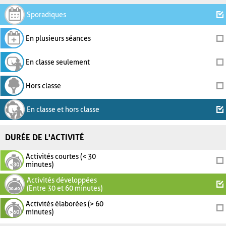
Sporadiques
En plusieurs séances
En classe seulement
Hors classe
En classe et hors classe
DURÉE DE L'ACTIVITÉ
Activités courtes (< 30
minutes)
Activités développées
(Entre 30 et 60 minutes)
Activités élaborées (> 60
minutes)