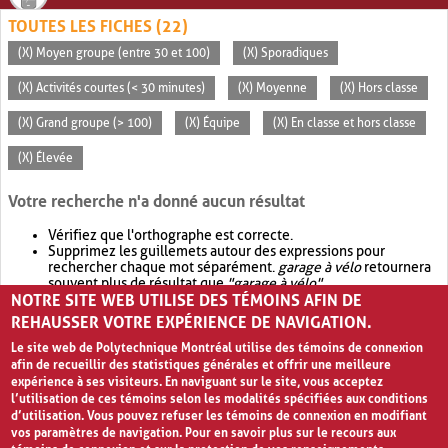
TOUTES LES FICHES (22)
(X) Moyen groupe (entre 30 et 100)
(X) Sporadiques
(X) Activités courtes (< 30 minutes)
(X) Moyenne
(X) Hors classe
(X) Grand groupe (> 100)
(X) Équipe
(X) En classe et hors classe
(X) Élevée
Votre recherche n'a donné aucun résultat
Vérifiez que l'orthographe est correcte.
Supprimez les guillemets autour des expressions pour
rechercher chaque mot séparément.
garage à vélo
retournera
souvent plus de résultat que
"garage à vélo"
.
NOTRE SITE WEB UTILISE DES TÉMOINS AFIN DE
Envisagez d'élargir votre recherche avec
OR
.
garage OR vélo
retournera souvent plus de résultat que
garage à vélo
.
REHAUSSER VOTRE EXPÉRIENCE DE NAVIGATION.
Le site web de Polytechnique Montréal utilise des témoins de connexion
afin de recueillir des statistiques générales et offrir une meilleure
expérience à ses visiteurs. En naviguant sur le site, vous acceptez
l’utilisation de ces témoins selon les modalités spécifiées aux conditions
d’utilisation. Vous pouvez refuser les témoins de connexion en modifiant
vos paramètres de navigation. Pour en savoir plus sur le recours aux