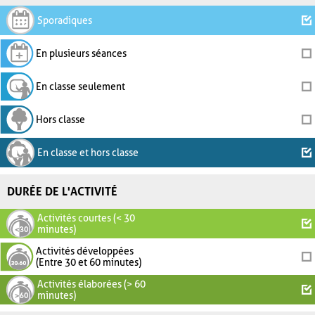
Sporadiques
En plusieurs séances
En classe seulement
Hors classe
En classe et hors classe
DURÉE DE L'ACTIVITÉ
Activités courtes (< 30
minutes)
Activités développées
(Entre 30 et 60 minutes)
Activités élaborées (> 60
minutes)