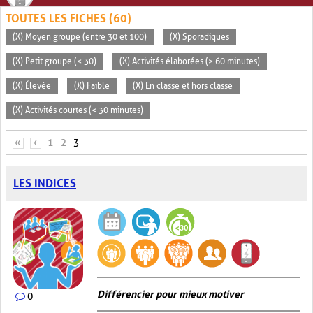
TOUTES LES FICHES (60)
(X) Moyen groupe (entre 30 et 100)
(X) Sporadiques
(X) Petit groupe (< 30)
(X) Activités élaborées (> 60 minutes)
(X) Élevée
(X) Faible
(X) En classe et hors classe
(X) Activités courtes (< 30 minutes)
PAGES
«
‹
1
2
3
LES INDICES
Différencier pour mieux motiver
0