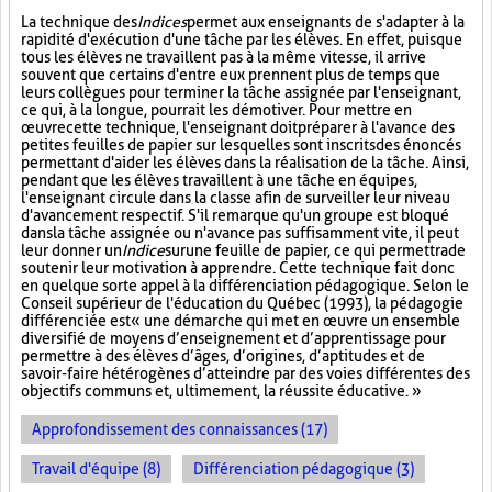
La technique des
Indices
permet aux enseignants de s'adapter à la
rapidité d'exécution d'une tâche par les élèves. En effet, puisque
tous les élèves ne travaillent pas à la même vitesse, il arrive
souvent que certains d'entre eux prennent plus de temps que
leurs collègues pour terminer la tâche assignée par l'enseignant,
ce qui, à la longue, pourrait les démotiver. Pour mettre en
œuvre cette technique, l'enseignant doit préparer à l'avance des
petites feuilles de papier sur lesquelles sont inscrits des énoncés
permettant d'aider les élèves dans la réalisation de la tâche. Ainsi,
pendant que les élèves travaillent à une tâche en équipes,
l'enseignant circule dans la classe afin de surveiller leur niveau
d'avancement respectif. S'il remarque qu'un groupe est bloqué
dans la tâche assignée ou n'avance pas suffisamment vite, il peut
leur donner un
Indice
sur
une feuille de papier, ce qui permettra de
soutenir leur motivation à apprendre. Cette technique fait donc
en quelque sorte appel à la différenciation pédagogique. Selon le
Conseil supérieur de l'éducation du Québec (1993), la pédagogie
différenciée est « une démarche qui met en œuvre un ensemble
diversifié de moyens d’enseignement et d’apprentissage pour
permettre à des élèves d’âges, d’origines, d’aptitudes et de
savoir-faire hétérogènes d’atteindre par des voies différentes des
objectifs communs et, ultimement, la réussite éducative. »
Approfondissement des connaissances (17)
Travail d'équipe (8)
Différenciation pédagogique (3)