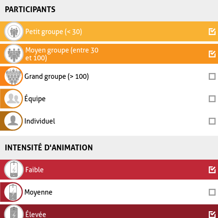
PARTICIPANTS
Petit groupe (< 30)
Moyen groupe (entre 30
et 100)
Grand groupe (> 100)
Équipe
Individuel
INTENSITÉ D'ANIMATION
Faible
Moyenne
Élevée