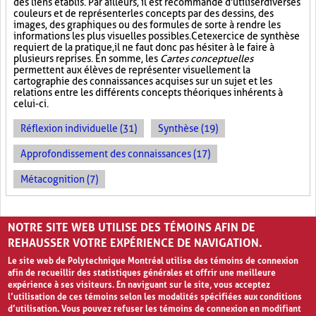
des liens établis. Par ailleurs, il est recommandé d'utiliser diverses
couleurs et de représenter les concepts par des dessins, des
images, des graphiques ou des formules de sorte à rendre les
informations les plus visuelles possibles. Cet exercice de synthèse
requiert de la pratique, il ne faut donc pas hésiter à le faire à
plusieurs reprises. En somme, les
Cartes conceptuelles
permettent aux élèves de représenter visuellement la
cartographie des connaissances acquises sur un sujet et les
relations entre les différents concepts théoriques inhérents à
celui-ci.
Réflexion individuelle (31)
Synthèse (19)
Approfondissement des connaissances (17)
Métacognition (7)
PAGES
NOTRE SITE WEB UTILISE DES TÉMOINS AFIN DE
«
‹
1
2
3
REHAUSSER VOTRE EXPÉRIENCE DE NAVIGATION.
Le site web de Polytechnique Montréal utilise des témoins de connexion
afin de recueillir des statistiques générales et offrir une meilleure
expérience à ses visiteurs. En naviguant sur le site, vous acceptez
l’utilisation de ces témoins selon les modalités spécifiées aux conditions
d’utilisation. Vous pouvez refuser les témoins de connexion en modifiant