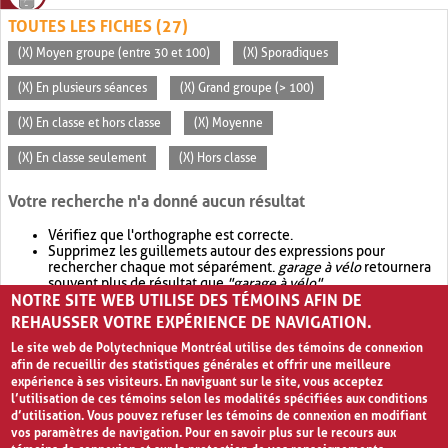
TOUTES LES FICHES (27)
(X) Moyen groupe (entre 30 et 100)
(X) Sporadiques
(X) En plusieurs séances
(X) Grand groupe (> 100)
(X) En classe et hors classe
(X) Moyenne
(X) En classe seulement
(X) Hors classe
Votre recherche n'a donné aucun résultat
Vérifiez que l'orthographe est correcte.
Supprimez les guillemets autour des expressions pour
rechercher chaque mot séparément.
garage à vélo
retournera
souvent plus de résultat que
"garage à vélo"
.
NOTRE SITE WEB UTILISE DES TÉMOINS AFIN DE
Envisagez d'élargir votre recherche avec
OR
.
garage OR vélo
retournera souvent plus de résultat que
garage à vélo
.
REHAUSSER VOTRE EXPÉRIENCE DE NAVIGATION.
Le site web de Polytechnique Montréal utilise des témoins de connexion
afin de recueillir des statistiques générales et offrir une meilleure
expérience à ses visiteurs. En naviguant sur le site, vous acceptez
l’utilisation de ces témoins selon les modalités spécifiées aux conditions
d’utilisation. Vous pouvez refuser les témoins de connexion en modifiant
vos paramètres de navigation. Pour en savoir plus sur le recours aux