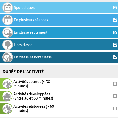
Sporadiques
En plusieurs séances
En classe seulement
Hors classe
En classe et hors classe
DURÉE DE L'ACTIVITÉ
Activités courtes (< 30
minutes)
Activités développées
(Entre 30 et 60 minutes)
Activités élaborées (> 60
minutes)