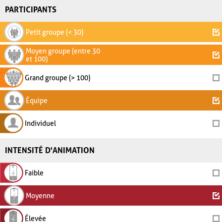
PARTICIPANTS
Petit groupe (< 30)
Moyen groupe (entre 30
et 100)
Grand groupe (> 100)
Équipe
Individuel
INTENSITÉ D'ANIMATION
Faible
Moyenne
Élevée