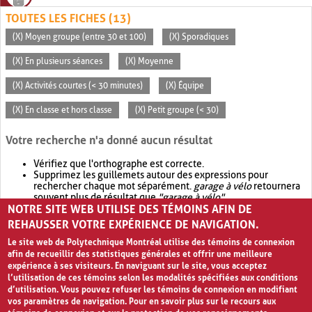
TOUTES LES FICHES (13)
(X) Moyen groupe (entre 30 et 100)
(X) Sporadiques
(X) En plusieurs séances
(X) Moyenne
(X) Activités courtes (< 30 minutes)
(X) Équipe
(X) En classe et hors classe
(X) Petit groupe (< 30)
Votre recherche n'a donné aucun résultat
Vérifiez que l'orthographe est correcte.
Supprimez les guillemets autour des expressions pour
rechercher chaque mot séparément.
garage à vélo
retournera
souvent plus de résultat que
"garage à vélo"
.
NOTRE SITE WEB UTILISE DES TÉMOINS AFIN DE
Envisagez d'élargir votre recherche avec
OR
.
garage OR vélo
retournera souvent plus de résultat que
garage à vélo
.
REHAUSSER VOTRE EXPÉRIENCE DE NAVIGATION.
Le site web de Polytechnique Montréal utilise des témoins de connexion
afin de recueillir des statistiques générales et offrir une meilleure
expérience à ses visiteurs. En naviguant sur le site, vous acceptez
l’utilisation de ces témoins selon les modalités spécifiées aux conditions
d’utilisation. Vous pouvez refuser les témoins de connexion en modifiant
vos paramètres de navigation. Pour en savoir plus sur le recours aux