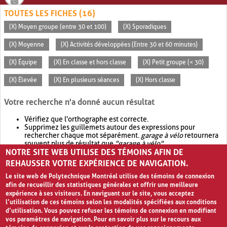
TOUTES LES FICHES (16)
(X) Moyen groupe (entre 30 et 100)
(X) Sporadiques
(X) Moyenne
(X) Activités développées (Entre 30 et 60 minutes)
(X) Équipe
(X) En classe et hors classe
(X) Petit groupe (< 30)
(X) Élevée
(X) En plusieurs séances
(X) Hors classe
Votre recherche n'a donné aucun résultat
Vérifiez que l'orthographe est correcte.
Supprimez les guillemets autour des expressions pour
rechercher chaque mot séparément.
garage à vélo
retournera
souvent plus de résultat que
"garage à vélo"
.
NOTRE SITE WEB UTILISE DES TÉMOINS AFIN DE
Envisagez d'élargir votre recherche avec
OR
.
garage OR vélo
retournera souvent plus de résultat que
garage à vélo
.
REHAUSSER VOTRE EXPÉRIENCE DE NAVIGATION.
Le site web de Polytechnique Montréal utilise des témoins de connexion
afin de recueillir des statistiques générales et offrir une meilleure
expérience à ses visiteurs. En naviguant sur le site, vous acceptez
l’utilisation de ces témoins selon les modalités spécifiées aux conditions
d’utilisation. Vous pouvez refuser les témoins de connexion en modifiant
vos paramètres de navigation. Pour en savoir plus sur le recours aux