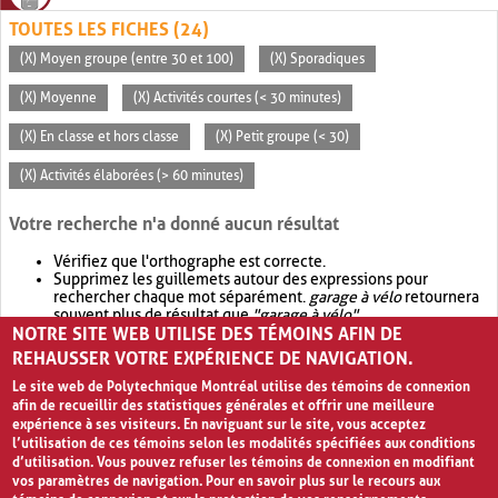
TOUTES LES FICHES (24)
(X) Moyen groupe (entre 30 et 100)
(X) Sporadiques
(X) Moyenne
(X) Activités courtes (< 30 minutes)
(X) En classe et hors classe
(X) Petit groupe (< 30)
(X) Activités élaborées (> 60 minutes)
Votre recherche n'a donné aucun résultat
Vérifiez que l'orthographe est correcte.
Supprimez les guillemets autour des expressions pour
rechercher chaque mot séparément.
garage à vélo
retournera
souvent plus de résultat que
"garage à vélo"
.
NOTRE SITE WEB UTILISE DES TÉMOINS AFIN DE
Envisagez d'élargir votre recherche avec
OR
.
garage OR vélo
retournera souvent plus de résultat que
garage à vélo
.
REHAUSSER VOTRE EXPÉRIENCE DE NAVIGATION.
Le site web de Polytechnique Montréal utilise des témoins de connexion
afin de recueillir des statistiques générales et offrir une meilleure
expérience à ses visiteurs. En naviguant sur le site, vous acceptez
l’utilisation de ces témoins selon les modalités spécifiées aux conditions
d’utilisation. Vous pouvez refuser les témoins de connexion en modifiant
vos paramètres de navigation. Pour en savoir plus sur le recours aux