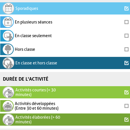
Sporadiques
En plusieurs séances
En classe seulement
Hors classe
En classe et hors classe
DURÉE DE L'ACTIVITÉ
Activités courtes (< 30
minutes)
Activités développées
(Entre 30 et 60 minutes)
Activités élaborées (> 60
minutes)