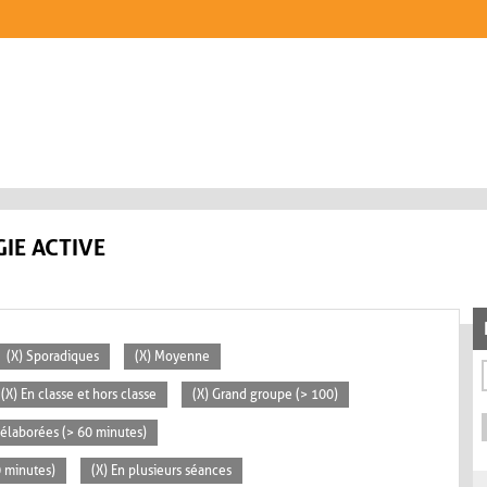
IE ACTIVE
(X) Sporadiques
(X) Moyenne
(X) En classe et hors classe
(X) Grand groupe (> 100)
s élaborées (> 60 minutes)
0 minutes)
(X) En plusieurs séances