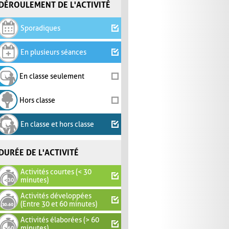
DÉROULEMENT DE L'ACTIVITÉ
Sporadiques
En plusieurs séances
En classe seulement
Hors classe
En classe et hors classe
DURÉE DE L'ACTIVITÉ
Activités courtes (< 30
minutes)
Activités développées
(Entre 30 et 60 minutes)
Activités élaborées (> 60
minutes)