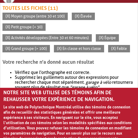
TOUTES LES FICHES (11)
(X) Moyen groupe (entre 30 et 100)
(X) Élevée
(X) Petit groupe (< 30)
(X) Activités développées (Entre 30 et 60 minutes)
(X) Équipe
(X) Grand groupe (> 100)
(X) En classe et hors classe
(X) Faible
Votre recherche n'a donné aucun résultat
Vérifiez que l'orthographe est correcte.
Supprimez les guillemets autour des expressions pour
rechercher chaque mot séparément.
garage à vélo
retournera
souvent plus de résultat que
"garage à vélo"
.
NOTRE SITE WEB UTILISE DES TÉMOINS AFIN DE
Envisagez d'élargir votre recherche avec
OR
.
garage OR vélo
retournera souvent plus de résultat que
garage à vélo
.
REHAUSSER VOTRE EXPÉRIENCE DE NAVIGATION.
Le site web de Polytechnique Montréal utilise des témoins de connexion
afin de recueillir des statistiques générales et offrir une meilleure
expérience à ses visiteurs. En naviguant sur le site, vous acceptez
l’utilisation de ces témoins selon les modalités spécifiées aux conditions
d’utilisation. Vous pouvez refuser les témoins de connexion en modifiant
vos paramètres de navigation. Pour en savoir plus sur le recours aux