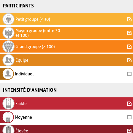
PARTICIPANTS
Petit groupe (< 30)
Moyen groupe (entre 30
et 100)
Grand groupe (> 100)
Équipe
Individuel
INTENSITÉ D'ANIMATION
Faible
Moyenne
Élevée