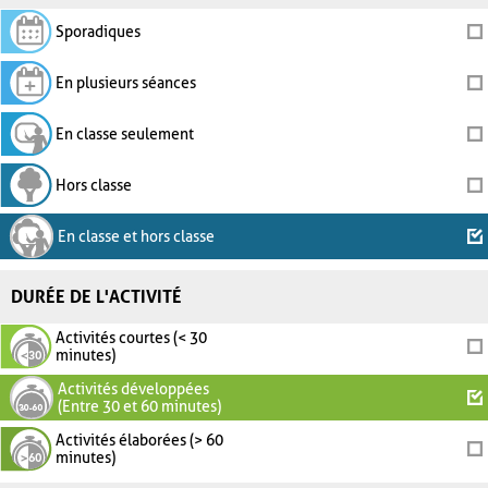
Sporadiques
En plusieurs séances
En classe seulement
Hors classe
En classe et hors classe
DURÉE DE L'ACTIVITÉ
Activités courtes (< 30
minutes)
Activités développées
(Entre 30 et 60 minutes)
Activités élaborées (> 60
minutes)