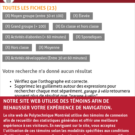
TOUTES LES FICHES (23)
(X) Moyen groupe (entre 30 et 100)
(X) Élevée
(X) Grand groupe (> 100)
(X) En classe et hors classe
(X) Activités élaborées (> 60 minutes)
(X) Sporadiques
(X) Hors classe
(X) Moyenne
(X) Activités développées (Entre 30 et 60 minutes)
Votre recherche n'a donné aucun résultat
Vérifiez que l'orthographe est correcte.
Supprimez les guillemets autour des expressions pour
rechercher chaque mot séparément.
garage à vélo
retournera
souvent plus de résultat que
"garage à vélo"
.
NOTRE SITE WEB UTILISE DES TÉMOINS AFIN DE
Envisagez d'élargir votre recherche avec
OR
.
garage OR vélo
retournera souvent plus de résultat que
garage à vélo
.
REHAUSSER VOTRE EXPÉRIENCE DE NAVIGATION.
Le site web de Polytechnique Montréal utilise des témoins de connexion
afin de recueillir des statistiques générales et offrir une meilleure
expérience à ses visiteurs. En naviguant sur le site, vous acceptez
l’utilisation de ces témoins selon les modalités spécifiées aux conditions