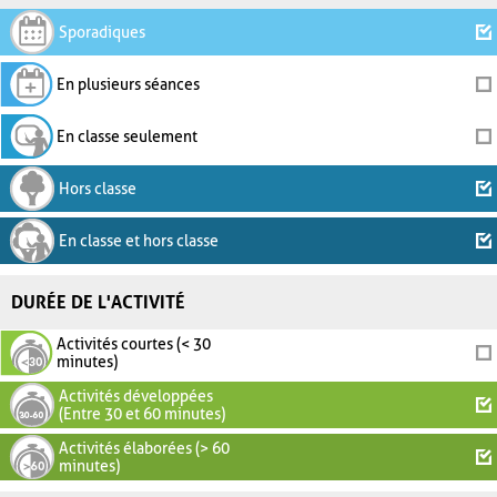
Sporadiques
En plusieurs séances
En classe seulement
Hors classe
En classe et hors classe
DURÉE DE L'ACTIVITÉ
Activités courtes (< 30
minutes)
Activités développées
(Entre 30 et 60 minutes)
Activités élaborées (> 60
minutes)