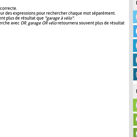
 correcte.
our des expressions pour rechercher chaque mot séparément.
nt plus de résultat que
"garage à vélo"
.
herche avec
OR
.
garage OR vélo
retournera souvent plus de résultat