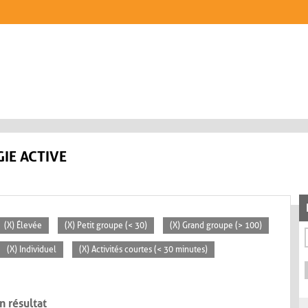
IE ACTIVE
(X) Élevée
(X) Petit groupe (< 30)
(X) Grand groupe (> 100)
(X) Individuel
(X) Activités courtes (< 30 minutes)
n résultat