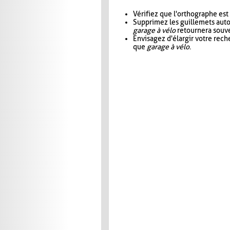
Vérifiez que l'orthographe est
Supprimez les guillemets aut
garage à vélo
retournera souve
Envisagez d'élargir votre rec
que
garage à vélo
.