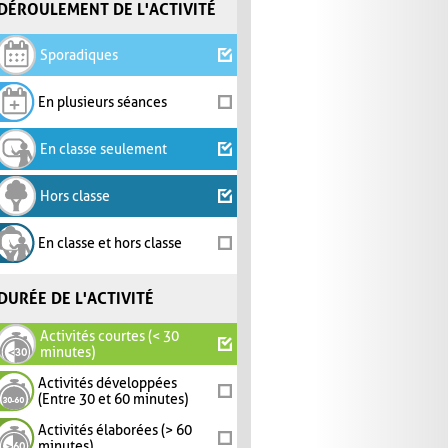
DÉROULEMENT DE L'ACTIVITÉ
Sporadiques
En plusieurs séances
En classe seulement
Hors classe
En classe et hors classe
DURÉE DE L'ACTIVITÉ
Activités courtes (< 30
minutes)
Activités développées
(Entre 30 et 60 minutes)
Activités élaborées (> 60
minutes)