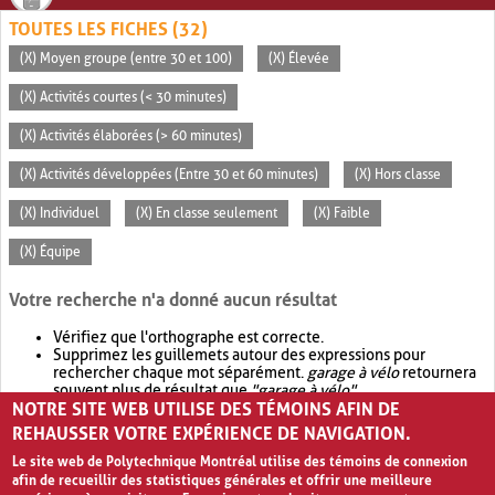
TOUTES LES FICHES (32)
(X) Moyen groupe (entre 30 et 100)
(X) Élevée
(X) Activités courtes (< 30 minutes)
(X) Activités élaborées (> 60 minutes)
(X) Activités développées (Entre 30 et 60 minutes)
(X) Hors classe
(X) Individuel
(X) En classe seulement
(X) Faible
(X) Équipe
Votre recherche n'a donné aucun résultat
Vérifiez que l'orthographe est correcte.
Supprimez les guillemets autour des expressions pour
rechercher chaque mot séparément.
garage à vélo
retournera
souvent plus de résultat que
"garage à vélo"
.
NOTRE SITE WEB UTILISE DES TÉMOINS AFIN DE
Envisagez d'élargir votre recherche avec
OR
.
garage OR vélo
retournera souvent plus de résultat que
garage à vélo
.
REHAUSSER VOTRE EXPÉRIENCE DE NAVIGATION.
Le site web de Polytechnique Montréal utilise des témoins de connexion
afin de recueillir des statistiques générales et offrir une meilleure