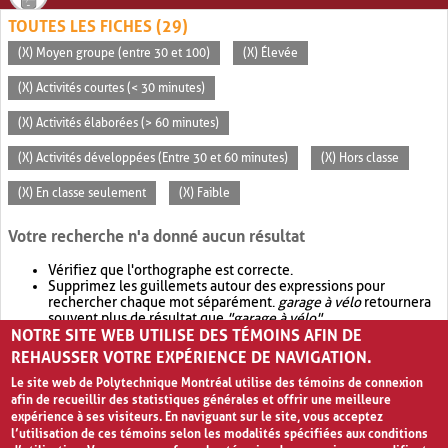
TOUTES LES FICHES (29)
(X) Moyen groupe (entre 30 et 100)
(X) Élevée
(X) Activités courtes (< 30 minutes)
(X) Activités élaborées (> 60 minutes)
(X) Activités développées (Entre 30 et 60 minutes)
(X) Hors classe
(X) En classe seulement
(X) Faible
Votre recherche n'a donné aucun résultat
Vérifiez que l'orthographe est correcte.
Supprimez les guillemets autour des expressions pour
rechercher chaque mot séparément.
garage à vélo
retournera
souvent plus de résultat que
"garage à vélo"
.
NOTRE SITE WEB UTILISE DES TÉMOINS AFIN DE
Envisagez d'élargir votre recherche avec
OR
.
garage OR vélo
retournera souvent plus de résultat que
garage à vélo
.
REHAUSSER VOTRE EXPÉRIENCE DE NAVIGATION.
Le site web de Polytechnique Montréal utilise des témoins de connexion
afin de recueillir des statistiques générales et offrir une meilleure
expérience à ses visiteurs. En naviguant sur le site, vous acceptez
l’utilisation de ces témoins selon les modalités spécifiées aux conditions