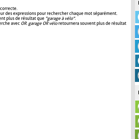
 correcte.
our des expressions pour rechercher chaque mot séparément.
nt plus de résultat que
"garage à vélo"
.
herche avec
OR
.
garage OR vélo
retournera souvent plus de résultat