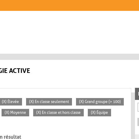
IE ACTIVE
(X) Élevée
(X) En classe seulement
(X) Grand groupe (> 100)
(X) Moyenne
(X) En classe et hors classe
(X) Équipe
n résultat