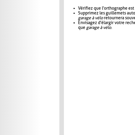
Vérifiez que l'orthographe est
Supprimez les guillemets aut
garage à vélo
retournera souve
Envisagez d'élargir votre rec
que
garage à vélo
.