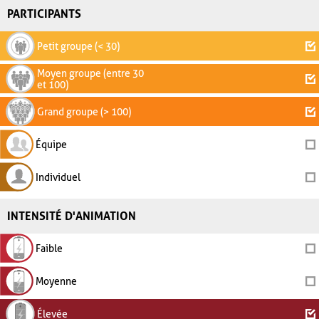
PARTICIPANTS
Petit groupe (< 30)
Moyen groupe (entre 30
et 100)
Grand groupe (> 100)
Équipe
Individuel
INTENSITÉ D'ANIMATION
Faible
Moyenne
Élevée