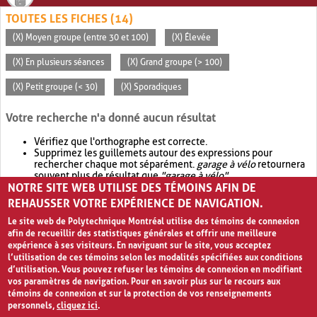
TOUTES LES FICHES (14)
(X) Moyen groupe (entre 30 et 100)
(X) Élevée
(X) En plusieurs séances
(X) Grand groupe (> 100)
(X) Petit groupe (< 30)
(X) Sporadiques
Votre recherche n'a donné aucun résultat
Vérifiez que l'orthographe est correcte.
Supprimez les guillemets autour des expressions pour
rechercher chaque mot séparément.
garage à vélo
retournera
souvent plus de résultat que
"garage à vélo"
.
NOTRE SITE WEB UTILISE DES TÉMOINS AFIN DE
Envisagez d'élargir votre recherche avec
OR
.
garage OR vélo
retournera souvent plus de résultat que
garage à vélo
.
REHAUSSER VOTRE EXPÉRIENCE DE NAVIGATION.
Le site web de Polytechnique Montréal utilise des témoins de connexion
afin de recueillir des statistiques générales et offrir une meilleure
expérience à ses visiteurs. En naviguant sur le site, vous acceptez
l’utilisation de ces témoins selon les modalités spécifiées aux conditions
d’utilisation. Vous pouvez refuser les témoins de connexion en modifiant
vos paramètres de navigation. Pour en savoir plus sur le recours aux
témoins de connexion et sur la protection de vos renseignements
personnels,
cliquez ici
.
Avis de confidentialité et conditions d’utilisation