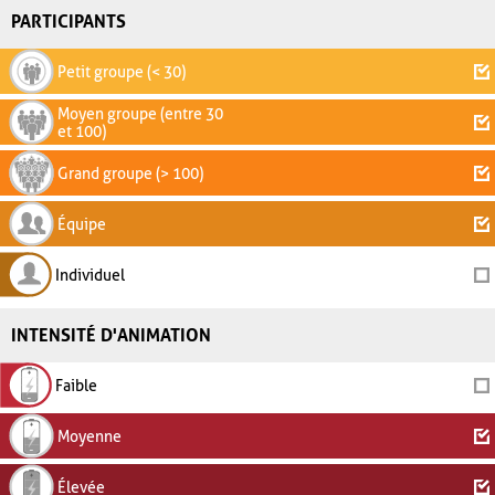
PARTICIPANTS
Petit groupe (< 30)
Moyen groupe (entre 30
et 100)
Grand groupe (> 100)
Équipe
Individuel
INTENSITÉ D'ANIMATION
Faible
Moyenne
Élevée