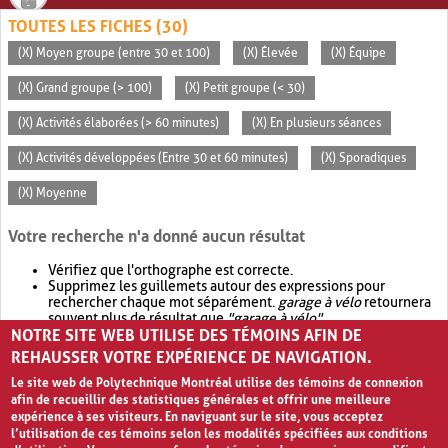
TOUTES LES FICHES (30)
(X) Moyen groupe (entre 30 et 100)
(X) Élevée
(X) Équipe
(X) Grand groupe (> 100)
(X) Petit groupe (< 30)
(X) Activités élaborées (> 60 minutes)
(X) En plusieurs séances
(X) Activités développées (Entre 30 et 60 minutes)
(X) Sporadiques
(X) Moyenne
Votre recherche n'a donné aucun résultat
Vérifiez que l'orthographe est correcte.
Supprimez les guillemets autour des expressions pour
rechercher chaque mot séparément.
garage à vélo
retournera
souvent plus de résultat que
"garage à vélo"
.
NOTRE SITE WEB UTILISE DES TÉMOINS AFIN DE
Envisagez d'élargir votre recherche avec
OR
.
garage OR vélo
retournera souvent plus de résultat que
garage à vélo
.
REHAUSSER VOTRE EXPÉRIENCE DE NAVIGATION.
Le site web de Polytechnique Montréal utilise des témoins de connexion
afin de recueillir des statistiques générales et offrir une meilleure
expérience à ses visiteurs. En naviguant sur le site, vous acceptez
l’utilisation de ces témoins selon les modalités spécifiées aux conditions