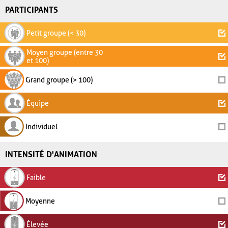
PARTICIPANTS
Petit groupe (< 30)
Moyen groupe (entre 30
et 100)
Grand groupe (> 100)
Équipe
Individuel
INTENSITÉ D'ANIMATION
Faible
Moyenne
Élevée