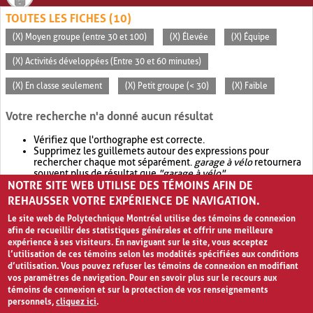
TOUTES LES FICHES (10)
(X) Moyen groupe (entre 30 et 100)
(X) Élevée
(X) Équipe
(X) Activités développées (Entre 30 et 60 minutes)
(X) En classe seulement
(X) Petit groupe (< 30)
(X) Faible
Votre recherche n'a donné aucun résultat
Vérifiez que l'orthographe est correcte.
Supprimez les guillemets autour des expressions pour
rechercher chaque mot séparément.
garage à vélo
retournera
souvent plus de résultat que
"garage à vélo"
.
NOTRE SITE WEB UTILISE DES TÉMOINS AFIN DE
Envisagez d'élargir votre recherche avec
OR
.
garage OR vélo
retournera souvent plus de résultat que
garage à vélo
.
REHAUSSER VOTRE EXPÉRIENCE DE NAVIGATION.
Le site web de Polytechnique Montréal utilise des témoins de connexion
afin de recueillir des statistiques générales et offrir une meilleure
expérience à ses visiteurs. En naviguant sur le site, vous acceptez
l’utilisation de ces témoins selon les modalités spécifiées aux conditions
d’utilisation. Vous pouvez refuser les témoins de connexion en modifiant
vos paramètres de navigation. Pour en savoir plus sur le recours aux
témoins de connexion et sur la protection de vos renseignements
personnels,
cliquez ici
.
Avis de confidentialité et conditions d’utilisation