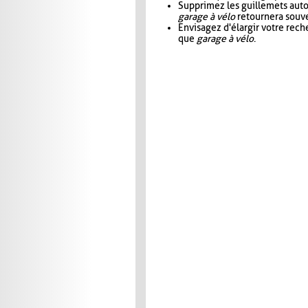
Supprimez les guillemets aut
garage à vélo
retournera souve
Envisagez d'élargir votre rec
que
garage à vélo
.