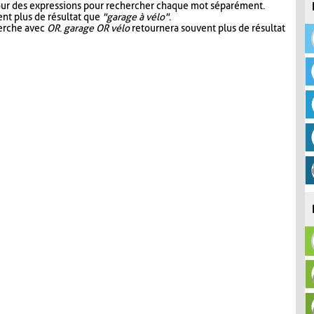
our des expressions pour rechercher chaque mot séparément.
nt plus de résultat que
"garage à vélo"
.
herche avec
OR
.
garage OR vélo
retournera souvent plus de résultat