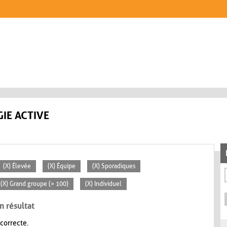
IE ACTIVE
(X) Élevée
(X) Équipe
(X) Sporadiques
(X) Grand groupe (> 100)
(X) Individuel
n résultat
 correcte.