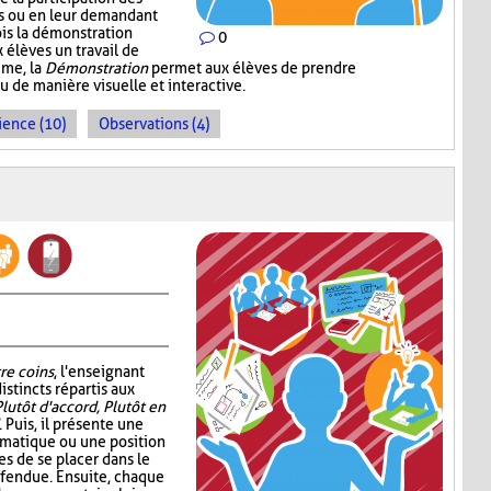
ns ou en leur demandant
ois la démonstration
0
 élèves un travail de
mme, la
Démonstration
permet aux élèves de prendre
de manière visuelle et interactive.
ience (10)
Observations (4)
re coins
, l'enseignant
istincts répartis aux
Plutôt d'accord, Plutôt en
. Puis, il présente une
ématique ou une position
s de se placer dans le
éfendue. Ensuite, chaque