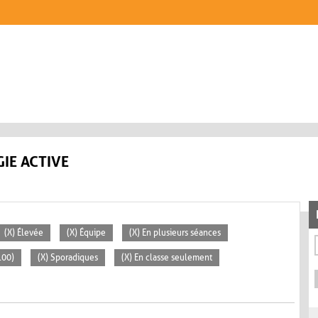
IE ACTIVE
(X) Élevée
(X) Équipe
(X) En plusieurs séances
100)
(X) Sporadiques
(X) En classe seulement