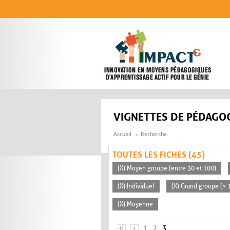
Aller au contenu principal
VIGNETTES DE PÉDAGOG
Accueil
Recherche
TOUTES LES FICHES (45)
(X) Moyen groupe (entre 30 et 100)
(X) Individuel
(X) Grand groupe (> 
(X) Moyenne
PAGES
«
‹
1
2
3