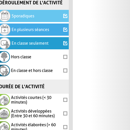
DÉROULEMENT DE L'ACTIVITÉ
Sporadiques
En plusieurs séances
En classe seulement
Hors classe
En classe et hors classe
DURÉE DE L'ACTIVITÉ
Activités courtes (< 30
minutes)
Activités développées
(Entre 30 et 60 minutes)
Activités élaborées (> 60
minutes)