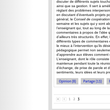
discuter de différents sujets touch
ainsi que sa gestion. Il sert à amél
réglant des problèmes interperson
en discutant d’éventuels projets p
général, le C
onseil de
coopération
semaine et les sujets qui y sont a
l’enseignant qui, tout au long de l
commentaires à propos de l’idée qu
d’ailleurs très structurés. En effet
différents types de commentaires 
le mieux à l’intervention qu’ils dés
pédagogique permet non seulement
d’apprendre aux élèves comment co
L’enseignant, dont le rôle consist
maintenue pendant toute la réuni
d’échange, de prise de parole et d’
sentiments, leurs idées et leurs p
Opinion (8)
Partage (13)
PAGES
«
‹
1
2
3