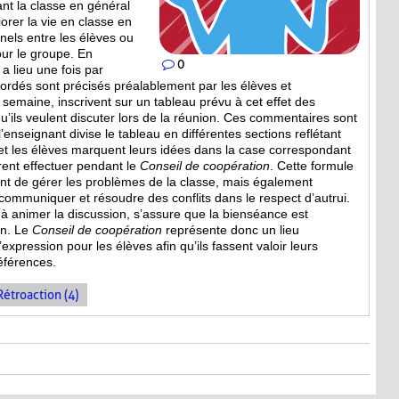
ant la classe en général
iorer la vie en classe en
nels entre les élèves ou
our le groupe. En
0
a lieu une fois par
bordés sont
précisés préalablement par les élèves et
a semaine, inscrivent sur un tableau prévu à cet effet des
’ils veulent discuter lors de la réunion. Ces commentaires sont
, l’enseignant divise le tableau en différentes sections reflétant
et les élèves marquent leurs idées dans la case correspondant
irent effectuer pendant le
Conseil de coopération
. Cette formule
 de gérer les problèmes de la classe, mais également
mmuniquer et résoudre des conflits dans le respect d’autrui.
e à animer la discussion, s’assure que la bienséance est
on. Le
Conseil de coopération
représente donc un lieu
expression pour les élèves afin qu’ils fassent valoir leurs
références.
Rétroaction (4)