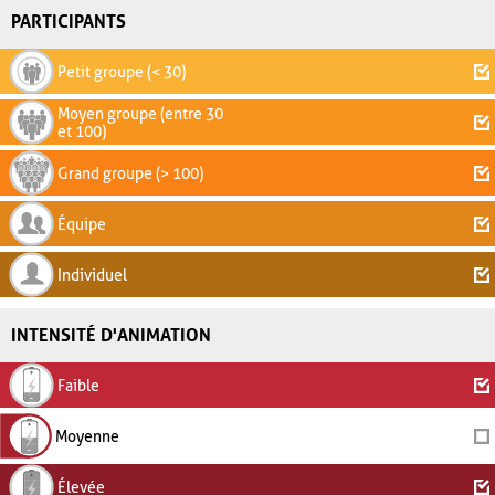
PARTICIPANTS
Petit groupe (< 30)
Moyen groupe (entre 30
et 100)
Grand groupe (> 100)
Équipe
Individuel
INTENSITÉ D'ANIMATION
Faible
Moyenne
Élevée