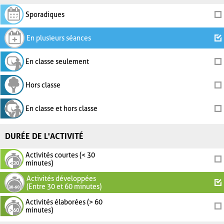
Sporadiques
En plusieurs séances
En classe seulement
Hors classe
En classe et hors classe
DURÉE DE L'ACTIVITÉ
Activités courtes (< 30
minutes)
Activités développées
(Entre 30 et 60 minutes)
Activités élaborées (> 60
minutes)