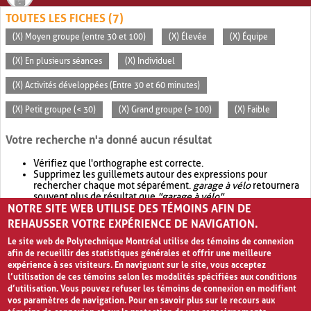
TOUTES LES FICHES (7)
(X) Moyen groupe (entre 30 et 100)
(X) Élevée
(X) Équipe
(X) En plusieurs séances
(X) Individuel
(X) Activités développées (Entre 30 et 60 minutes)
(X) Petit groupe (< 30)
(X) Grand groupe (> 100)
(X) Faible
Votre recherche n'a donné aucun résultat
Vérifiez que l'orthographe est correcte.
Supprimez les guillemets autour des expressions pour
rechercher chaque mot séparément.
garage à vélo
retournera
souvent plus de résultat que
"garage à vélo"
.
NOTRE SITE WEB UTILISE DES TÉMOINS AFIN DE
Envisagez d'élargir votre recherche avec
OR
.
garage OR vélo
retournera souvent plus de résultat que
garage à vélo
.
REHAUSSER VOTRE EXPÉRIENCE DE NAVIGATION.
Le site web de Polytechnique Montréal utilise des témoins de connexion
afin de recueillir des statistiques générales et offrir une meilleure
expérience à ses visiteurs. En naviguant sur le site, vous acceptez
l’utilisation de ces témoins selon les modalités spécifiées aux conditions
d’utilisation. Vous pouvez refuser les témoins de connexion en modifiant
vos paramètres de navigation. Pour en savoir plus sur le recours aux