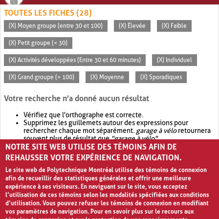
TOUTES LES FICHES (28)
(X) Moyen groupe (entre 30 et 100)
(X) Élevée
(X) Faible
(X) Petit groupe (< 30)
(X) Activités développées (Entre 30 et 60 minutes)
(X) Individuel
(X) Grand groupe (> 100)
(X) Moyenne
(X) Sporadiques
Votre recherche n'a donné aucun résultat
Vérifiez que l'orthographe est correcte.
Supprimez les guillemets autour des expressions pour
rechercher chaque mot séparément.
garage à vélo
retournera
souvent plus de résultat que
"garage à vélo"
.
NOTRE SITE WEB UTILISE DES TÉMOINS AFIN DE
Envisagez d'élargir votre recherche avec
OR
.
garage OR vélo
retournera souvent plus de résultat que
garage à vélo
.
REHAUSSER VOTRE EXPÉRIENCE DE NAVIGATION.
Le site web de Polytechnique Montréal utilise des témoins de connexion
afin de recueillir des statistiques générales et offrir une meilleure
expérience à ses visiteurs. En naviguant sur le site, vous acceptez
l’utilisation de ces témoins selon les modalités spécifiées aux conditions
d’utilisation. Vous pouvez refuser les témoins de connexion en modifiant
vos paramètres de navigation. Pour en savoir plus sur le recours aux