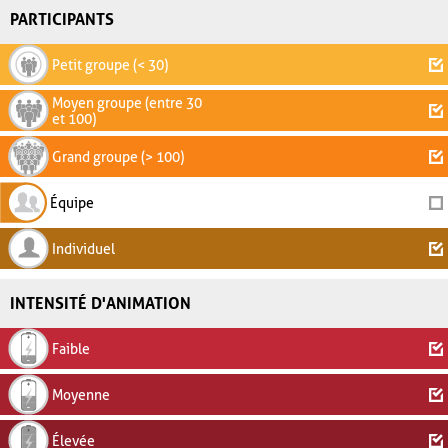
PARTICIPANTS
Petit groupe (< 30)
Moyen groupe (entre 30
et 100)
Grand groupe (> 100)
Équipe
Individuel
INTENSITÉ D'ANIMATION
Faible
Moyenne
Élevée