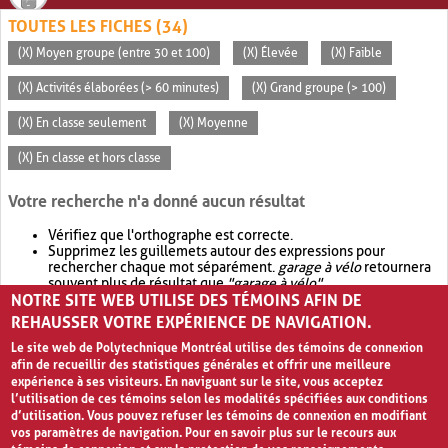
TOUTES LES FICHES (34)
(X) Moyen groupe (entre 30 et 100)
(X) Élevée
(X) Faible
(X) Activités élaborées (> 60 minutes)
(X) Grand groupe (> 100)
(X) En classe seulement
(X) Moyenne
(X) En classe et hors classe
Votre recherche n'a donné aucun résultat
Vérifiez que l'orthographe est correcte.
Supprimez les guillemets autour des expressions pour
rechercher chaque mot séparément.
garage à vélo
retournera
souvent plus de résultat que
"garage à vélo"
.
NOTRE SITE WEB UTILISE DES TÉMOINS AFIN DE
Envisagez d'élargir votre recherche avec
OR
.
garage OR vélo
retournera souvent plus de résultat que
garage à vélo
.
REHAUSSER VOTRE EXPÉRIENCE DE NAVIGATION.
Le site web de Polytechnique Montréal utilise des témoins de connexion
afin de recueillir des statistiques générales et offrir une meilleure
expérience à ses visiteurs. En naviguant sur le site, vous acceptez
l’utilisation de ces témoins selon les modalités spécifiées aux conditions
d’utilisation. Vous pouvez refuser les témoins de connexion en modifiant
vos paramètres de navigation. Pour en savoir plus sur le recours aux