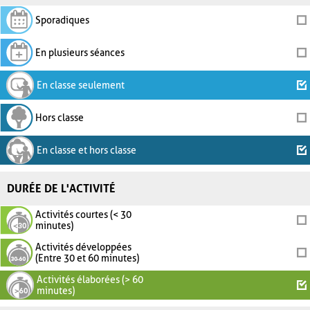
Sporadiques
En plusieurs séances
En classe seulement
Hors classe
En classe et hors classe
DURÉE DE L'ACTIVITÉ
Activités courtes (< 30
minutes)
Activités développées
(Entre 30 et 60 minutes)
Activités élaborées (> 60
minutes)