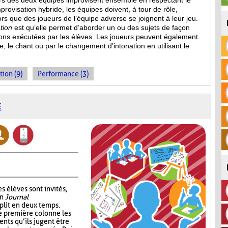
eurs des deux équipes improvisent ensemble en respectant le
provisation hybride, les équipes doivent, à tour de rôle,
s que des joueurs de l’équipe adverse se joignent à leur jeu.
tion
est qu’elle permet d’aborder un ou des sujets de façon
ions
exécutées par les élèves. Les joueurs peuvent également
, le chant ou par le changement d’intonation en utilisant le
tion (9)
Performance (3)
E
s élèves sont invités,
un
Journal
plit en deux temps.
e première colonne les
ents qu’ils jugent être