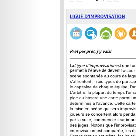
LIGUE D'IMPROVISATION
Prêt pas prêt, j’y vais!
La
Ligue d’improvisation
est une fo
permet à l’élève de devenir
acteur
scène spontanée au cours de laqu
s’affrontent. Trois types de partici
le capitaine de chaque équipe, l’arb
L’arbitre, la plupart du temps l’ens
pige au hasard une carte parmi u
déterminés à l’avance. Cette carte 
la mise en scène qui sera improvis
joueurs se concertent alors penda
par la suite, commencer leur improv
des juges. Notons que l’improvisa
improvisation est comparée, les 