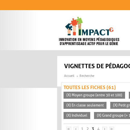
Aller au contenu principal
VIGNETTES DE PÉDAGOG
Accueil
Recherche
TOUTES LES FICHES (61)
(X) Moyen groupe (entre 30 et 100)
(X) En classe seulement
(X) Petit g
(X) Individuel
(X) Grand groupe (> 
PAGES
«
‹
1
2
3
4
›
»