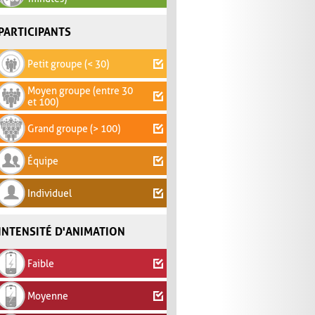
PARTICIPANTS
Petit groupe (< 30)
Moyen groupe (entre 30
et 100)
Grand groupe (> 100)
Équipe
Individuel
INTENSITÉ D'ANIMATION
Faible
Moyenne