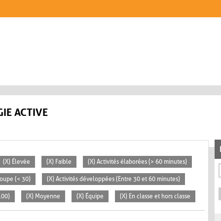
IE ACTIVE
(X) Élevée
(X) Faible
(X) Activités élaborées (> 60 minutes)
roupe (< 30)
(X) Activités développées (Entre 30 et 60 minutes)
100)
(X) Moyenne
(X) Équipe
(X) En classe et hors classe