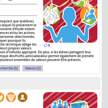
requiert que les élèves
s lequel ils présentent le
 domaine d'étude et dont
tences et/ou les actions.
a personne sélectionnée,
quer pourquoi ils
ette technique oblige les
0
r leurs propres valeurs
oix d'individu approprié. De plus, si les élèves partagent leur
hnique des
Profils admirables
leur permet également de prendre
plusieurs ensembles de valeurs peuvent être présents.
echerche (5)
Valeurs (2)