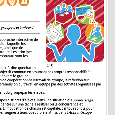
 groupe c'est mieux !
 approche interactive de
elon laquelle les
s, ainsi que de
ntoure. Les principes
coopératif
sont les
0
c'est-à-dire que chacun
 l'objectif commun en assumant ses propres responsabilités
le envers le groupe
de coopération via le travail de groupe, la réflexion sur
préhension du travail en équipe par des activités organisées par
nt du groupe par les élèves.
oupes distincts d'élèves. Dans une situation d'
Apprentissage
e centré sur une tâche à réaliser où la concurrence et
e. L'implication de chacun est capitale, car tous sont là pour
enseigner à leurs coéquipiers. Ainsi, dans l'
Apprentissage