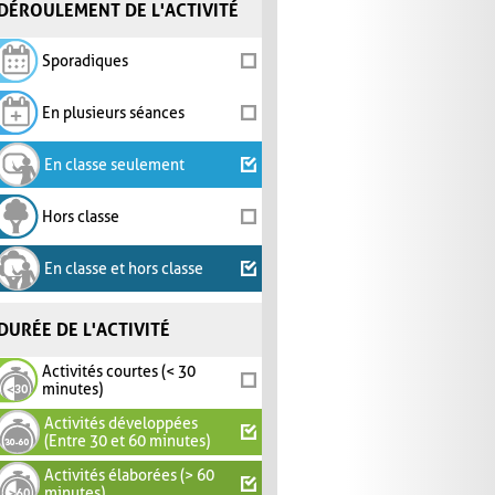
DÉROULEMENT DE L'ACTIVITÉ
Sporadiques
En plusieurs séances
En classe seulement
Hors classe
En classe et hors classe
DURÉE DE L'ACTIVITÉ
Activités courtes (< 30
minutes)
Activités développées
(Entre 30 et 60 minutes)
Activités élaborées (> 60
minutes)