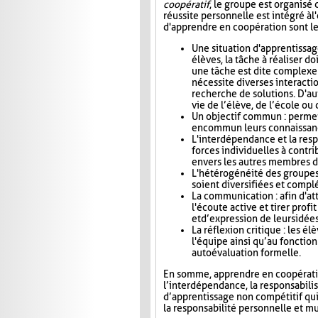
coopératif
, le groupe est organisé 
réussite personnelle est intégré à l'
d'apprendre en coopération sont le
Une situation d'apprentissag
élèves, la tâche à réaliser do
une tâche est dite complexe
nécessite diverses interactio
recherche de solutions. D'aut
vie de l’élève, de l’école o
Un objectif commun : permet
en commun leurs connaissance
L'interdépendance et la res
forces individuelles à contri
envers les autres membres d
L'hétérogénéité des groupes 
soient diversifiées et compl
La communication : afin d'at
l'écoute active et tirer pro
et d’expression de leurs idée
La réflexion critique : les é
l'équipe ainsi qu’au foncti
autoévaluation formelle.
En somme, apprendre en coopération
l’interdépendance, la responsabili
d’apprentissage non compétitif qui v
la responsabilité personnelle et mu