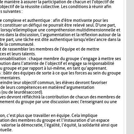
de manière à assurer la participation de chacun et l'objectif de
objectif de la réussite collective. Les conditions à réunir afin
s suivantes :
e complexe et authentique : afin d'être motivante pour les
it constituer un défi qui ne pourrait être relevé seul. D'une part,
 lorsqu'elle implique une compréhension multidimensionnelle et
ns dans la discussion, l’argumentation et la réflexion autour de la
re part, une tâche est dite authentique lorsqu'elle s’ancre dans la
u de la communauté.
 de rassembler les membres de l'équipe et de mettre
s et leurs talents.
ponsabilisation : chaque membre du groupe s’engage à mettre ses
bution dans l’atteinte de l’objectif et engage sa responsabilité
u groupe et par rapport à lui-même, en tant qu’apprenant.
: bâtir des équipes de sorte à ce que les forces au sein du groupe
émentaires.
teindre leur objectif commun, les élèves devront favoriser
fit de leurs compétences en matière d’argumentation
s (ou de leur désaccord).
lèves devront réfléchir à la contribution de chacun des membres de
onnement du groupe par une discussion avec l'enseignant ou une
, c’est plus que travailler en équipe. Cela implique
sation des membres du groupe et l’instauration d’un espace
alorise la démocratie, l’égalité, l’équité, la solidarité ainsi que
tuelle.