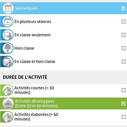
Sporadiques
En plusieurs séances
En classe seulement
Hors classe
En classe et hors classe
DURÉE DE L'ACTIVITÉ
Activités courtes (< 30
minutes)
Activités développées
(Entre 30 et 60 minutes)
Activités élaborées (> 60
minutes)