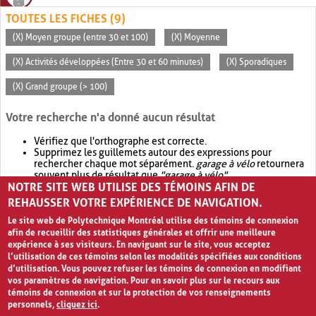
TOUTES LES FICHES (9)
(X) Moyen groupe (entre 30 et 100)
(X) Moyenne
(X) Activités développées (Entre 30 et 60 minutes)
(X) Sporadiques
(X) Grand groupe (> 100)
Votre recherche n'a donné aucun résultat
Vérifiez que l'orthographe est correcte.
Supprimez les guillemets autour des expressions pour
rechercher chaque mot séparément.
garage à vélo
retournera
souvent plus de résultat que
"garage à vélo"
.
NOTRE SITE WEB UTILISE DES TÉMOINS AFIN DE
Envisagez d'élargir votre recherche avec
OR
.
garage OR vélo
retournera souvent plus de résultat que
garage à vélo
.
REHAUSSER VOTRE EXPÉRIENCE DE NAVIGATION.
Le site web de Polytechnique Montréal utilise des témoins de connexion
afin de recueillir des statistiques générales et offrir une meilleure
expérience à ses visiteurs. En naviguant sur le site, vous acceptez
l’utilisation de ces témoins selon les modalités spécifiées aux conditions
d’utilisation. Vous pouvez refuser les témoins de connexion en modifiant
vos paramètres de navigation. Pour en savoir plus sur le recours aux
témoins de connexion et sur la protection de vos renseignements
personnels,
cliquez ici
.
Avis de confidentialité et conditions d’utilisation