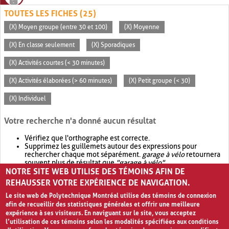
TOUTES LES FICHES (25)
(X) Moyen groupe (entre 30 et 100)
(X) Moyenne
(X) En classe seulement
(X) Sporadiques
(X) Activités courtes (< 30 minutes)
(X) Activités élaborées (> 60 minutes)
(X) Petit groupe (< 30)
(X) Individuel
Votre recherche n'a donné aucun résultat
Vérifiez que l'orthographe est correcte.
Supprimez les guillemets autour des expressions pour
rechercher chaque mot séparément.
garage à vélo
retournera
souvent plus de résultat que
"garage à vélo"
.
NOTRE SITE WEB UTILISE DES TÉMOINS AFIN DE
Envisagez d'élargir votre recherche avec
OR
.
garage OR vélo
retournera souvent plus de résultat que
garage à vélo
.
REHAUSSER VOTRE EXPÉRIENCE DE NAVIGATION.
Le site web de Polytechnique Montréal utilise des témoins de connexion
afin de recueillir des statistiques générales et offrir une meilleure
expérience à ses visiteurs. En naviguant sur le site, vous acceptez
l’utilisation de ces témoins selon les modalités spécifiées aux conditions