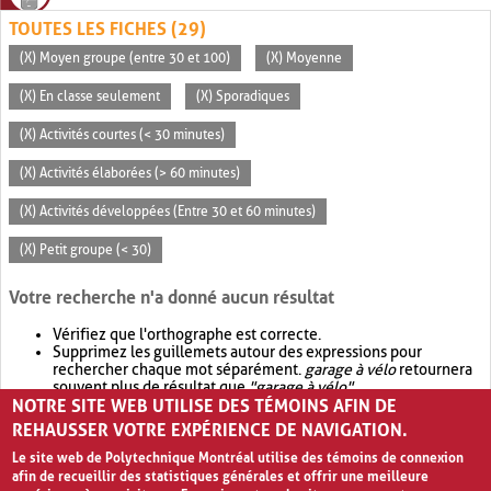
TOUTES LES FICHES (29)
(X) Moyen groupe (entre 30 et 100)
(X) Moyenne
(X) En classe seulement
(X) Sporadiques
(X) Activités courtes (< 30 minutes)
(X) Activités élaborées (> 60 minutes)
(X) Activités développées (Entre 30 et 60 minutes)
(X) Petit groupe (< 30)
Votre recherche n'a donné aucun résultat
Vérifiez que l'orthographe est correcte.
Supprimez les guillemets autour des expressions pour
rechercher chaque mot séparément.
garage à vélo
retournera
souvent plus de résultat que
"garage à vélo"
.
NOTRE SITE WEB UTILISE DES TÉMOINS AFIN DE
Envisagez d'élargir votre recherche avec
OR
.
garage OR vélo
retournera souvent plus de résultat que
garage à vélo
.
REHAUSSER VOTRE EXPÉRIENCE DE NAVIGATION.
Le site web de Polytechnique Montréal utilise des témoins de connexion
afin de recueillir des statistiques générales et offrir une meilleure