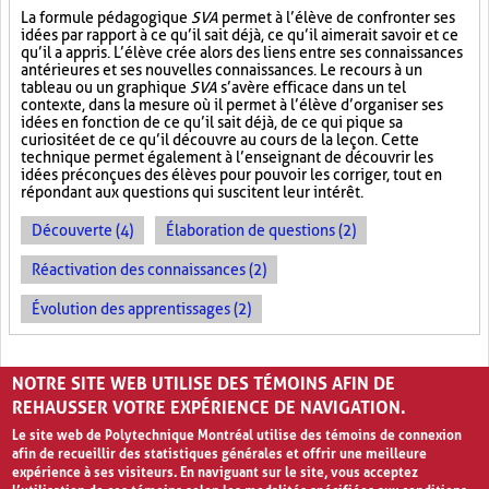
La formule pédagogique
SVA
permet à l’élève de confronter ses
idées par rapport à ce qu’il sait déjà, ce qu’il aimerait savoir et ce
qu’il a appris. L’élève crée alors des liens entre ses connaissances
antérieures et ses nouvelles connaissances. Le recours à un
tableau ou un graphique
SVA
s’avère efficace dans un tel
contexte, dans la mesure où il permet à l’élève d’organiser ses
idées en fonction de ce qu’il sait déjà, de ce qui pique sa
curiosité et de ce qu’il découvre au cours de la leçon. Cette
technique permet également à l’enseignant de découvrir les
idées préconçues des élèves pour pouvoir les corriger, tout en
répondant aux questions qui suscitent leur intérêt.
Découverte (4)
Élaboration de questions (2)
Réactivation des connaissances (2)
Évolution des apprentissages (2)
PAGES
NOTRE SITE WEB UTILISE DES TÉMOINS AFIN DE
«
‹
1
2
3
4
›
»
REHAUSSER VOTRE EXPÉRIENCE DE NAVIGATION.
Le site web de Polytechnique Montréal utilise des témoins de connexion
afin de recueillir des statistiques générales et offrir une meilleure
expérience à ses visiteurs. En naviguant sur le site, vous acceptez