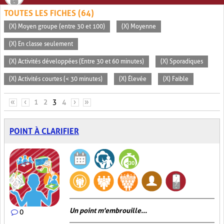
TOUTES LES FICHES (64)
(X) Moyen groupe (entre 30 et 100)
(X) Moyenne
(X) En classe seulement
(X) Activités développées (Entre 30 et 60 minutes)
(X) Sporadiques
(X) Activités courtes (< 30 minutes)
(X) Élevée
(X) Faible
PAGES
«
‹
1
2
3
4
›
»
POINT À CLARIFIER
Un point m'embrouille...
0