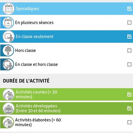
Sporadiques
En plusieurs séances
En classe seulement
Hors classe
En classe et hors classe
DURÉE DE L'ACTIVITÉ
Activités courtes (< 30
minutes)
Activités développées
(Entre 30 et 60 minutes)
Activités élaborées (> 60
minutes)