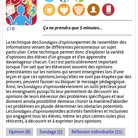
Ça ne prendra que 5 minutes...
0
La technique des
Sondages d'opinion
permet de rassembler des
informations venant de différentes personnes sur un sujet
particulier. Cette technique permet donc d'explorer la variété
d'opinions des élèves d'un groupe et d'en apprendre
davantage sur chacun. Ceci est particulièrement important
lorsque l'on sait que les élèves ont souvent des opinions
préexistantes sur les notions qui seront enseignées lors d'une
leçon et que ces opinions, lorsqu'elles ne sont pas étayées par des
preuves, peuvent fausser ou bloquer le message pédagogique.
Ainsi, les
Sondages d'opinion
deviennent un outil précieux pour
les enseignants puisqu'ils leur permettent de découvrir les
opinions de leurs élèves sur des problèmes spécifiques et leur
donnent ainsi la possibilité de mieux choisir la manière d'aborder
ces problèmes en plus de déterminer les obstacles potentiels.
Les
Sondages d'opinion
sont des activités familières et inclusives
qui engagent tous les élèves, même les plus calmes ou les plus
réticents, à découvrir et à exprimer leurs opinions.
Opinion (8)
Sondage (5)
Réflexion individuelle (31)