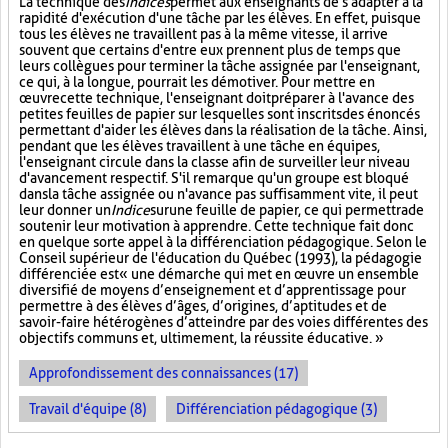
La technique des
Indices
permet aux enseignants de s'adapter à la
rapidité d'exécution d'une tâche par les élèves. En effet, puisque
tous les élèves ne travaillent pas à la même vitesse, il arrive
souvent que certains d'entre eux prennent plus de temps que
leurs collègues pour terminer la tâche assignée par l'enseignant,
ce qui, à la longue, pourrait les démotiver. Pour mettre en
œuvre cette technique, l'enseignant doit préparer à l'avance des
petites feuilles de papier sur lesquelles sont inscrits des énoncés
permettant d'aider les élèves dans la réalisation de la tâche. Ainsi,
pendant que les élèves travaillent à une tâche en équipes,
l'enseignant circule dans la classe afin de surveiller leur niveau
d'avancement respectif. S'il remarque qu'un groupe est bloqué
dans la tâche assignée ou n'avance pas suffisamment vite, il peut
leur donner un
Indice
sur
une feuille de papier, ce qui permettra de
soutenir leur motivation à apprendre. Cette technique fait donc
en quelque sorte appel à la différenciation pédagogique. Selon le
Conseil supérieur de l'éducation du Québec (1993), la pédagogie
différenciée est « une démarche qui met en œuvre un ensemble
diversifié de moyens d’enseignement et d’apprentissage pour
permettre à des élèves d’âges, d’origines, d’aptitudes et de
savoir-faire hétérogènes d’atteindre par des voies différentes des
objectifs communs et, ultimement, la réussite éducative. »
Approfondissement des connaissances (17)
Travail d'équipe (8)
Différenciation pédagogique (3)