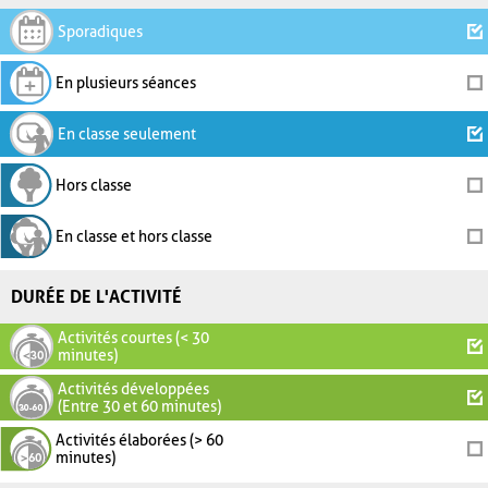
Sporadiques
En plusieurs séances
En classe seulement
Hors classe
En classe et hors classe
DURÉE DE L'ACTIVITÉ
Activités courtes (< 30
minutes)
Activités développées
(Entre 30 et 60 minutes)
Activités élaborées (> 60
minutes)