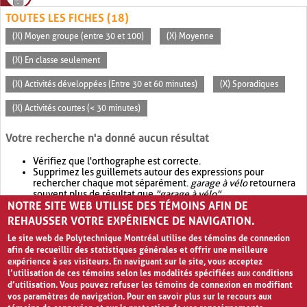
TOUTES LES FICHES (18)
(X) Moyen groupe (entre 30 et 100)
(X) Moyenne
(X) En classe seulement
(X) Activités développées (Entre 30 et 60 minutes)
(X) Sporadiques
(X) Activités courtes (< 30 minutes)
Votre recherche n'a donné aucun résultat
Vérifiez que l'orthographe est correcte.
Supprimez les guillemets autour des expressions pour
rechercher chaque mot séparément.
garage à vélo
retournera
souvent plus de résultat que
"garage à vélo"
.
NOTRE SITE WEB UTILISE DES TÉMOINS AFIN DE
Envisagez d'élargir votre recherche avec
OR
.
garage OR vélo
retournera souvent plus de résultat que
garage à vélo
.
REHAUSSER VOTRE EXPÉRIENCE DE NAVIGATION.
Le site web de Polytechnique Montréal utilise des témoins de connexion
afin de recueillir des statistiques générales et offrir une meilleure
expérience à ses visiteurs. En naviguant sur le site, vous acceptez
l’utilisation de ces témoins selon les modalités spécifiées aux conditions
d’utilisation. Vous pouvez refuser les témoins de connexion en modifiant
vos paramètres de navigation. Pour en savoir plus sur le recours aux