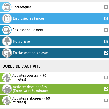
Sporadiques
En plusieurs séances
En classe seulement
Hors classe
En classe et hors classe
DURÉE DE L'ACTIVITÉ
Activités courtes (< 30
minutes)
Activités développées
(Entre 30 et 60 minutes)
Activités élaborées (> 60
minutes)