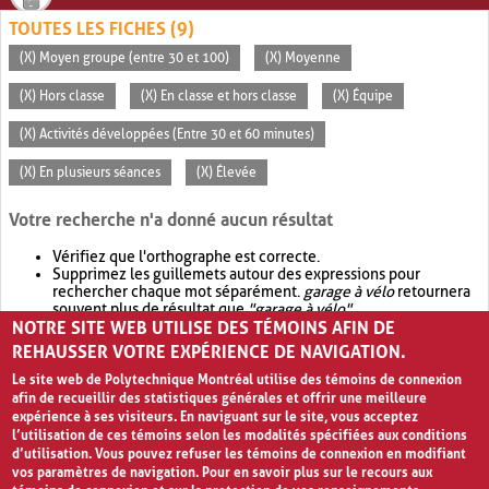
TOUTES LES FICHES (9)
(X) Moyen groupe (entre 30 et 100)
(X) Moyenne
(X) Hors classe
(X) En classe et hors classe
(X) Équipe
(X) Activités développées (Entre 30 et 60 minutes)
(X) En plusieurs séances
(X) Élevée
Votre recherche n'a donné aucun résultat
Vérifiez que l'orthographe est correcte.
Supprimez les guillemets autour des expressions pour
rechercher chaque mot séparément.
garage à vélo
retournera
souvent plus de résultat que
"garage à vélo"
.
NOTRE SITE WEB UTILISE DES TÉMOINS AFIN DE
Envisagez d'élargir votre recherche avec
OR
.
garage OR vélo
retournera souvent plus de résultat que
garage à vélo
.
REHAUSSER VOTRE EXPÉRIENCE DE NAVIGATION.
Le site web de Polytechnique Montréal utilise des témoins de connexion
afin de recueillir des statistiques générales et offrir une meilleure
expérience à ses visiteurs. En naviguant sur le site, vous acceptez
l’utilisation de ces témoins selon les modalités spécifiées aux conditions
d’utilisation. Vous pouvez refuser les témoins de connexion en modifiant
vos paramètres de navigation. Pour en savoir plus sur le recours aux