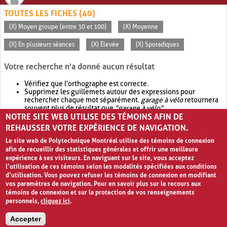
TOUTES LES FICHES (40)
(X) Moyen groupe (entre 30 et 100)
(X) Moyenne
(X) En plusieurs séances
(X) Élevée
(X) Sporadiques
Votre recherche n'a donné aucun résultat
Vérifiez que l'orthographe est correcte.
Supprimez les guillemets autour des expressions pour
rechercher chaque mot séparément.
garage à vélo
retournera
souvent plus de résultat que
"garage à vélo"
.
NOTRE SITE WEB UTILISE DES TÉMOINS AFIN DE
Envisagez d'élargir votre recherche avec
OR
.
garage OR vélo
retournera souvent plus de résultat que
garage à vélo
.
REHAUSSER VOTRE EXPÉRIENCE DE NAVIGATION.
Le site web de Polytechnique Montréal utilise des témoins de connexion
afin de recueillir des statistiques générales et offrir une meilleure
expérience à ses visiteurs. En naviguant sur le site, vous acceptez
l’utilisation de ces témoins selon les modalités spécifiées aux conditions
d’utilisation. Vous pouvez refuser les témoins de connexion en modifiant
vos paramètres de navigation. Pour en savoir plus sur le recours aux
témoins de connexion et sur la protection de vos renseignements
personnels,
cliquez ici
.
Avis de confidentialité et conditions d’utilisation
Accepter