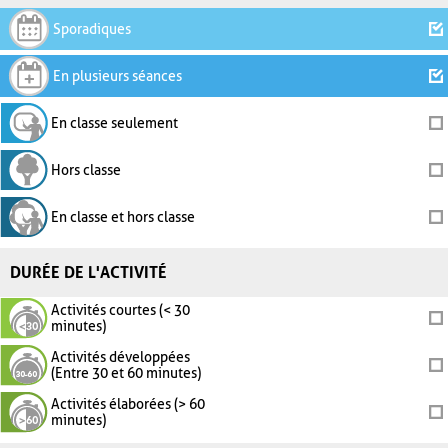
Sporadiques
En plusieurs séances
En classe seulement
Hors classe
En classe et hors classe
DURÉE DE L'ACTIVITÉ
Activités courtes (< 30
minutes)
Activités développées
(Entre 30 et 60 minutes)
Activités élaborées (> 60
minutes)