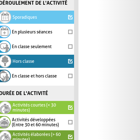
DÉROULEMENT DE L'ACTIVITÉ
Sporadiques
En plusieurs séances
En classe seulement
Hors classe
En classe et hors classe
DURÉE DE L'ACTIVITÉ
Activités courtes (< 30
minutes)
Activités développées
(Entre 30 et 60 minutes)
Activités élaborées (> 60
minutes)