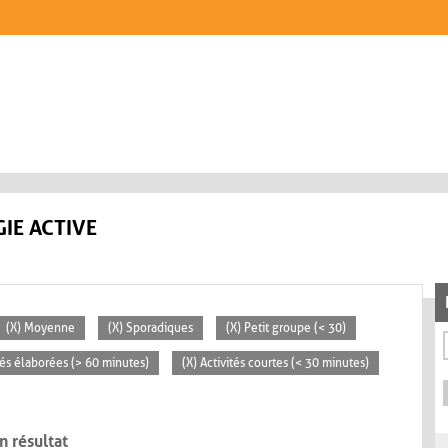
IE ACTIVE
(X) Moyenne
(X) Sporadiques
(X) Petit groupe (< 30)
ités élaborées (> 60 minutes)
(X) Activités courtes (< 30 minutes)
n résultat