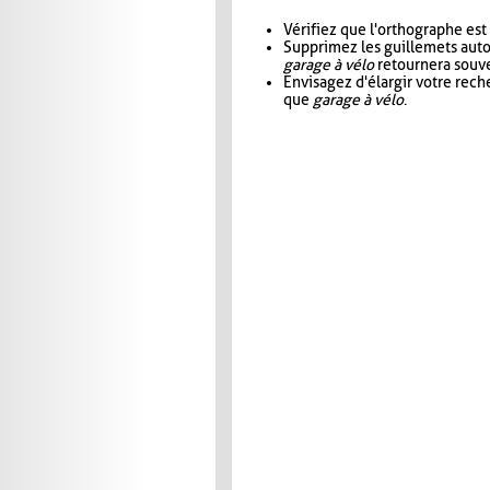
Vérifiez que l'orthographe est
Supprimez les guillemets aut
garage à vélo
retournera souve
Envisagez d'élargir votre rec
que
garage à vélo
.