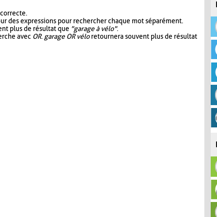
 correcte.
our des expressions pour rechercher chaque mot séparément.
nt plus de résultat que
"garage à vélo"
.
herche avec
OR
.
garage OR vélo
retournera souvent plus de résultat