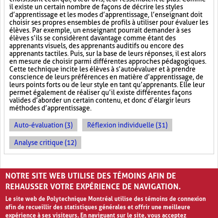
il existe un certain nombre de façons de décrire les styles
d’apprentissage et les modes d’apprentissage, l’enseignant doit
choisir ses propres ensembles de profils à utiliser pour évaluer les
élèves. Par exemple, un enseignant pourrait demander à ses
élèves s’ils se considèrent davantage comme étant des
apprenants visuels, des apprenants auditifs ou encore des
apprenants tactiles. Puis, sur la base de leurs réponses, il est alors
en mesure de choisir parmi différentes approches pédagogiques.
Cette technique incite les élèves à s’autoévaluer et à prendre
conscience de leurs préférences en matière d’apprentissage, de
leurs points forts ou de leur style en tant qu’apprenants. Elle leur
permet également de réaliser qu’il existe différentes façons
valides d’aborder un certain contenu, et donc d’élargir leurs
méthodes d’apprentissage.
Auto-évaluation (3)
Réflexion individuelle (31)
Analyse critique (12)
PAGES
NOTRE SITE WEB UTILISE DES TÉMOINS AFIN DE
«
‹
1
2
3
REHAUSSER VOTRE EXPÉRIENCE DE NAVIGATION.
Le site web de Polytechnique Montréal utilise des témoins de connexion
afin de recueillir des statistiques générales et offrir une meilleure
expérience à ses visiteurs. En naviguant sur le site, vous acceptez