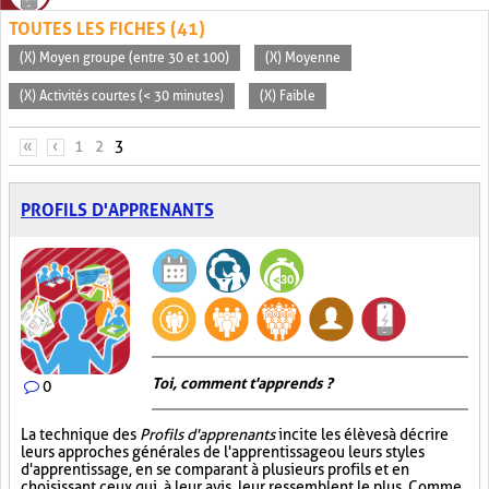
TOUTES LES FICHES (41)
(X) Moyen groupe (entre 30 et 100)
(X) Moyenne
(X) Activités courtes (< 30 minutes)
(X) Faible
PAGES
«
‹
1
2
3
PROFILS D'APPRENANTS
Toi, comment t'apprends ?
0
La technique des
Profils d'apprenants
incite les élèves à décrire
leurs approches générales de l'apprentissage ou leurs styles
d'apprentissage, en se comparant à plusieurs profils et en
choisissant ceux qui, à leur avis, leur ressemblent le plus. Comme