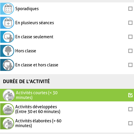
Sporadiques
En plusieurs séances
En classe seulement
Hors classe
En classe et hors classe
DURÉE DE L'ACTIVITÉ
Activités courtes (< 30
minutes)
Activités développées
(Entre 30 et 60 minutes)
Activités élaborées (> 60
minutes)