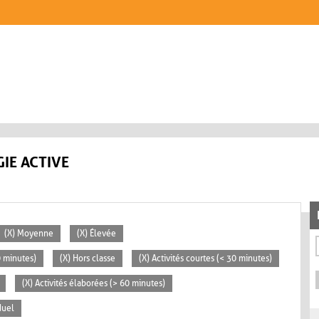
IE ACTIVE
(X) Moyenne
(X) Élevée
0 minutes)
(X) Hors classe
(X) Activités courtes (< 30 minutes)
(X) Activités élaborées (> 60 minutes)
duel