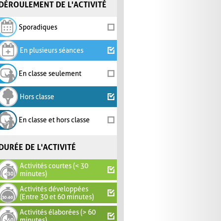
DÉROULEMENT DE L'ACTIVITÉ
Sporadiques
En plusieurs séances
En classe seulement
Hors classe
En classe et hors classe
DURÉE DE L'ACTIVITÉ
Activités courtes (< 30
minutes)
Activités développées
(Entre 30 et 60 minutes)
Activités élaborées (> 60
minutes)