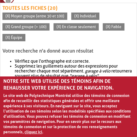
TOUTES LES FICHES (20)
(X) Moyen groupe (entre 30 et 100)
(X) Individuel
(X) Grand groupe (> 100)
(X) En classe seulement
(X) Faible
(X) Équipe
Votre recherche n'a donné aucun résultat
Vérifiez que l'orthographe est correcte.
Supprimez les guillemets autour des expressions pour
rechercher chaque mot séparément.
garage à vélo
retournera
souvent plus de résultat que
"garage à vélo"
.
NOTRE SITE WEB UTILISE DES TÉMOINS AFIN DE
Envisagez d'élargir votre recherche avec
OR
.
garage OR vélo
retournera souvent plus de résultat que
garage à vélo
.
REHAUSSER VOTRE EXPÉRIENCE DE NAVIGATION.
Le site web de Polytechnique Montréal utilise des témoins de connexion
afin de recueillir des statistiques générales et offrir une meilleure
expérience à ses visiteurs. En naviguant sur le site, vous acceptez
l’utilisation de ces témoins selon les modalités spécifiées aux conditions
d’utilisation. Vous pouvez refuser les témoins de connexion en modifiant
vos paramètres de navigation. Pour en savoir plus sur le recours aux
témoins de connexion et sur la protection de vos renseignements
personnels,
cliquez ici
.
Avis de confidentialité et conditions d’utilisation