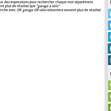
our des expressions pour rechercher chaque mot séparément.
nt plus de résultat que
"garage à vélo"
.
herche avec
OR
.
garage OR vélo
retournera souvent plus de résultat