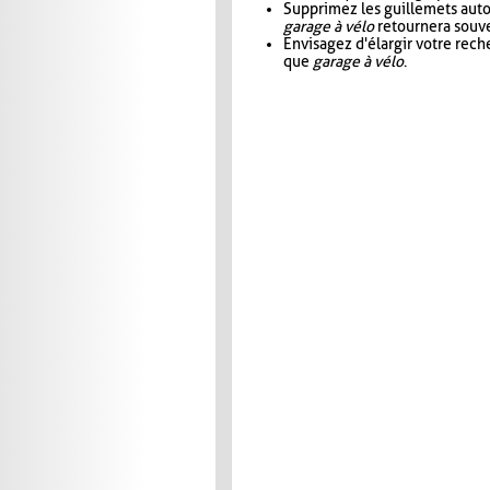
Supprimez les guillemets aut
garage à vélo
retournera souve
Envisagez d'élargir votre rec
que
garage à vélo
.