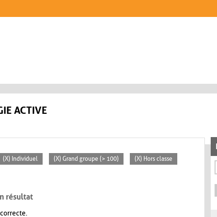
IE ACTIVE
(X) Individuel
(X) Grand groupe (> 100)
(X) Hors classe
n résultat
 correcte.