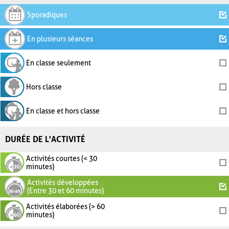
Sporadiques
En plusieurs séances
En classe seulement
Hors classe
En classe et hors classe
DURÉE DE L'ACTIVITÉ
Activités courtes (< 30
minutes)
Activités développées
(Entre 30 et 60 minutes)
Activités élaborées (> 60
minutes)