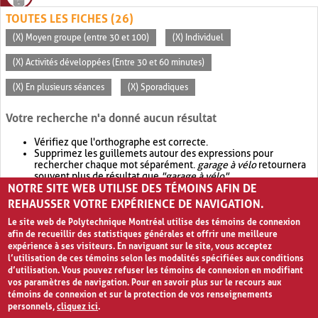
TOUTES LES FICHES (26)
(X) Moyen groupe (entre 30 et 100)
(X) Individuel
(X) Activités développées (Entre 30 et 60 minutes)
(X) En plusieurs séances
(X) Sporadiques
Votre recherche n'a donné aucun résultat
Vérifiez que l'orthographe est correcte.
Supprimez les guillemets autour des expressions pour
rechercher chaque mot séparément.
garage à vélo
retournera
souvent plus de résultat que
"garage à vélo"
.
NOTRE SITE WEB UTILISE DES TÉMOINS AFIN DE
Envisagez d'élargir votre recherche avec
OR
.
garage OR vélo
retournera souvent plus de résultat que
garage à vélo
.
REHAUSSER VOTRE EXPÉRIENCE DE NAVIGATION.
Le site web de Polytechnique Montréal utilise des témoins de connexion
afin de recueillir des statistiques générales et offrir une meilleure
expérience à ses visiteurs. En naviguant sur le site, vous acceptez
l’utilisation de ces témoins selon les modalités spécifiées aux conditions
d’utilisation. Vous pouvez refuser les témoins de connexion en modifiant
vos paramètres de navigation. Pour en savoir plus sur le recours aux
témoins de connexion et sur la protection de vos renseignements
personnels,
cliquez ici
.
Avis de confidentialité et conditions d’utilisation