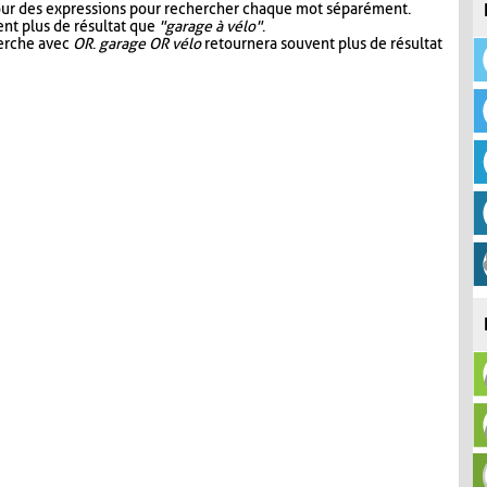
our des expressions pour rechercher chaque mot séparément.
nt plus de résultat que
"garage à vélo"
.
herche avec
OR
.
garage OR vélo
retournera souvent plus de résultat