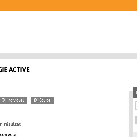
IE ACTIVE
(X) Individuel
(X) Équipe
n résultat
 correcte.