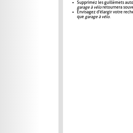
Supprimez les guillemets aut
garage à vélo
retournera souve
Envisagez d'élargir votre rec
que
garage à vélo
.