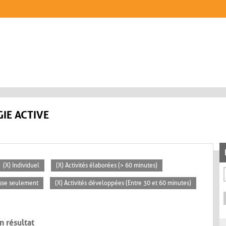
IE ACTIVE
(X) Individuel
(X) Activités élaborées (> 60 minutes)
asse seulement
(X) Activités développées (Entre 30 et 60 minutes)
n résultat