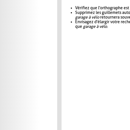
Vérifiez que l'orthographe est
Supprimez les guillemets aut
garage à vélo
retournera souve
Envisagez d'élargir votre rec
que
garage à vélo
.