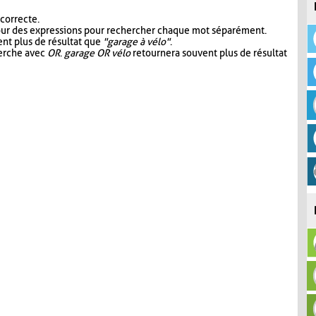
 correcte.
our des expressions pour rechercher chaque mot séparément.
nt plus de résultat que
"garage à vélo"
.
herche avec
OR
.
garage OR vélo
retournera souvent plus de résultat