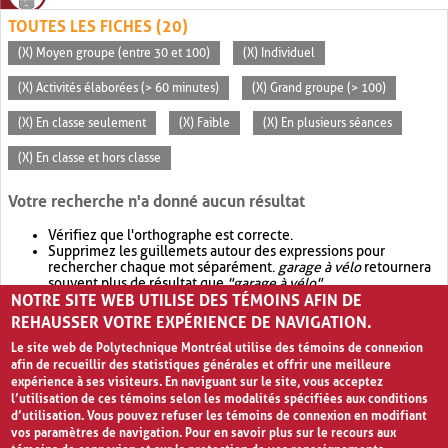
TOUTES LES FICHES (20)
(X) Moyen groupe (entre 30 et 100)
(X) Individuel
(X) Activités élaborées (> 60 minutes)
(X) Grand groupe (> 100)
(X) En classe seulement
(X) Faible
(X) En plusieurs séances
(X) En classe et hors classe
Votre recherche n'a donné aucun résultat
Vérifiez que l'orthographe est correcte.
Supprimez les guillemets autour des expressions pour
rechercher chaque mot séparément.
garage à vélo
retournera
souvent plus de résultat que
"garage à vélo"
.
NOTRE SITE WEB UTILISE DES TÉMOINS AFIN DE
Envisagez d'élargir votre recherche avec
OR
.
garage OR vélo
retournera souvent plus de résultat que
garage à vélo
.
REHAUSSER VOTRE EXPÉRIENCE DE NAVIGATION.
Le site web de Polytechnique Montréal utilise des témoins de connexion
afin de recueillir des statistiques générales et offrir une meilleure
expérience à ses visiteurs. En naviguant sur le site, vous acceptez
l’utilisation de ces témoins selon les modalités spécifiées aux conditions
d’utilisation. Vous pouvez refuser les témoins de connexion en modifiant
vos paramètres de navigation. Pour en savoir plus sur le recours aux