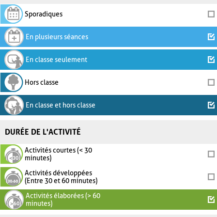
Sporadiques
En plusieurs séances
En classe seulement
Hors classe
En classe et hors classe
DURÉE DE L'ACTIVITÉ
Activités courtes (< 30
minutes)
Activités développées
(Entre 30 et 60 minutes)
Activités élaborées (> 60
minutes)