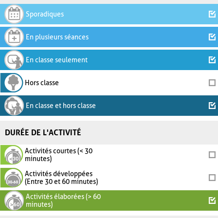
Sporadiques
En plusieurs séances
En classe seulement
Hors classe
En classe et hors classe
DURÉE DE L'ACTIVITÉ
Activités courtes (< 30
minutes)
Activités développées
(Entre 30 et 60 minutes)
Activités élaborées (> 60
minutes)