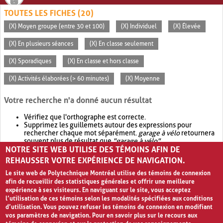
TOUTES LES FICHES (20)
(X) Moyen groupe (entre 30 et 100)
(X) Individuel
(X) Élevée
(X) En plusieurs séances
(X) En classe seulement
(X) Sporadiques
(X) En classe et hors classe
(X) Activités élaborées (> 60 minutes)
(X) Moyenne
Votre recherche n'a donné aucun résultat
Vérifiez que l'orthographe est correcte.
Supprimez les guillemets autour des expressions pour
rechercher chaque mot séparément.
garage à vélo
retournera
souvent plus de résultat que
"garage à vélo"
.
NOTRE SITE WEB UTILISE DES TÉMOINS AFIN DE
Envisagez d'élargir votre recherche avec
OR
.
garage OR vélo
retournera souvent plus de résultat que
garage à vélo
.
REHAUSSER VOTRE EXPÉRIENCE DE NAVIGATION.
Le site web de Polytechnique Montréal utilise des témoins de connexion
afin de recueillir des statistiques générales et offrir une meilleure
expérience à ses visiteurs. En naviguant sur le site, vous acceptez
l’utilisation de ces témoins selon les modalités spécifiées aux conditions
d’utilisation. Vous pouvez refuser les témoins de connexion en modifiant
vos paramètres de navigation. Pour en savoir plus sur le recours aux