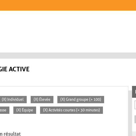
IE ACTIVE
(X) Individuel
(X) Élevée
(X) Grand groupe (> 100)
lasse
(X) Équipe
(X) Activités courtes (< 30 minutes)
n résultat