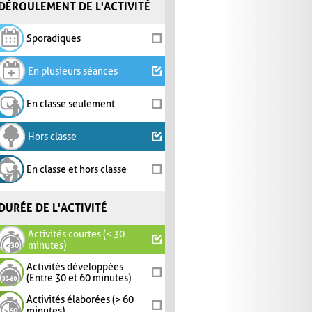
DÉROULEMENT DE L'ACTIVITÉ
Sporadiques
En plusieurs séances
En classe seulement
Hors classe
En classe et hors classe
DURÉE DE L'ACTIVITÉ
Activités courtes (< 30
minutes)
Activités développées
(Entre 30 et 60 minutes)
Activités élaborées (> 60
minutes)