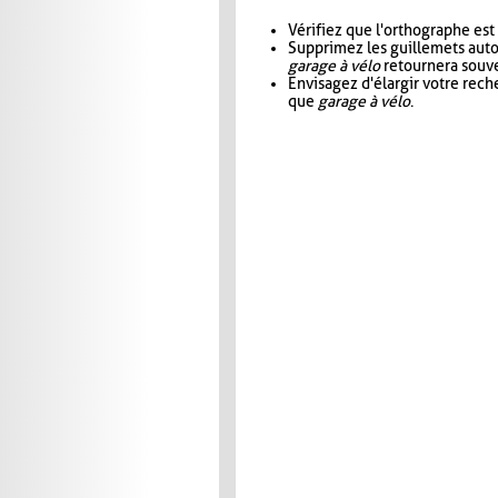
Vérifiez que l'orthographe est
Supprimez les guillemets aut
garage à vélo
retournera souve
Envisagez d'élargir votre rec
que
garage à vélo
.