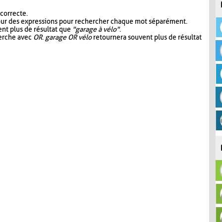
 correcte.
our des expressions pour rechercher chaque mot séparément.
nt plus de résultat que
"garage à vélo"
.
herche avec
OR
.
garage OR vélo
retournera souvent plus de résultat