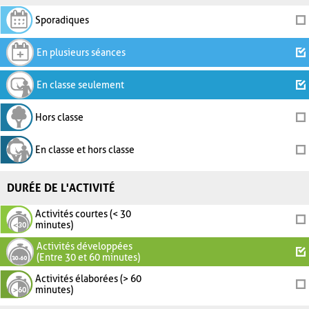
Sporadiques
En plusieurs séances
En classe seulement
Hors classe
En classe et hors classe
DURÉE DE L'ACTIVITÉ
Activités courtes (< 30
minutes)
Activités développées
(Entre 30 et 60 minutes)
Activités élaborées (> 60
minutes)