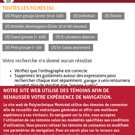
TOUTES LES FICHES (6)
(X) Moyen groupe (entre 30 et 100)
(X) Individuel
(X) Élevée
(X) Activités développées (Entre 30 et 60 minutes)
(X) Grand groupe (> 100)
(X) En plusieurs séances
(X) Petit groupe (< 30)
(X) En classe seulement
Votre recherche n'a donné aucun résultat
Vérifiez que l'orthographe est correcte.
Supprimez les guillemets autour des expressions pour
rechercher chaque mot séparément.
garage à vélo
retournera
souvent plus de résultat que
"garage à vélo"
.
NOTRE SITE WEB UTILISE DES TÉMOINS AFIN DE
Envisagez d'élargir votre recherche avec
OR
.
garage OR vélo
retournera souvent plus de résultat que
garage à vélo
.
REHAUSSER VOTRE EXPÉRIENCE DE NAVIGATION.
Le site web de Polytechnique Montréal utilise des témoins de connexion
afin de recueillir des statistiques générales et offrir une meilleure
expérience à ses visiteurs. En naviguant sur le site, vous acceptez
l’utilisation de ces témoins selon les modalités spécifiées aux conditions
d’utilisation. Vous pouvez refuser les témoins de connexion en modifiant
vos paramètres de navigation. Pour en savoir plus sur le recours aux