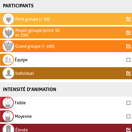
PARTICIPANTS
Petit groupe (< 30)
Moyen groupe (entre 30
et 100)
Grand groupe (> 100)
Équipe
Individuel
INTENSITÉ D'ANIMATION
Faible
Moyenne
Élevée