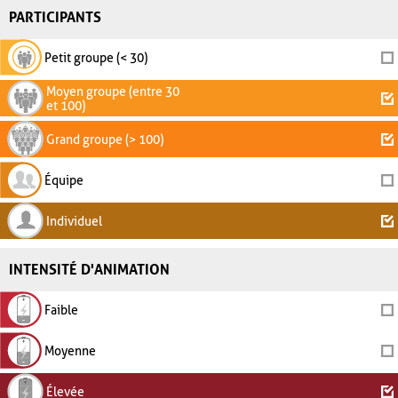
PARTICIPANTS
Petit groupe (< 30)
Moyen groupe (entre 30
et 100)
Grand groupe (> 100)
Équipe
Individuel
INTENSITÉ D'ANIMATION
Faible
Moyenne
Élevée