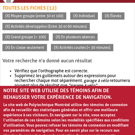
TOUTES LES FICHES (12)
(X) Moyen groupe (entre 30 et 100)
(X) Individuel
(X) Élevée
(X) Activités développées (Entre 30 et 60 minutes)
(X) Grand groupe (> 100)
(X) En plusieurs séances
(X) En classe seulement
(X) Activités courtes (< 30 minutes)
Votre recherche n'a donné aucun résultat
Vérifiez que l'orthographe est correcte.
Supprimez les guillemets autour des expressions pour
rechercher chaque mot séparément.
garage à vélo
retournera
souvent plus de résultat que
"garage à vélo"
.
NOTRE SITE WEB UTILISE DES TÉMOINS AFIN DE
Envisagez d'élargir votre recherche avec
OR
.
garage OR vélo
retournera souvent plus de résultat que
garage à vélo
.
REHAUSSER VOTRE EXPÉRIENCE DE NAVIGATION.
Le site web de Polytechnique Montréal utilise des témoins de connexion
afin de recueillir des statistiques générales et offrir une meilleure
expérience à ses visiteurs. En naviguant sur le site, vous acceptez
l’utilisation de ces témoins selon les modalités spécifiées aux conditions
d’utilisation. Vous pouvez refuser les témoins de connexion en modifiant
vos paramètres de navigation. Pour en savoir plus sur le recours aux