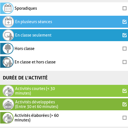
Sporadiques
En plusieurs séances
En classe seulement
Hors classe
En classe et hors classe
DURÉE DE L'ACTIVITÉ
Activités courtes (< 30
minutes)
Activités développées
(Entre 30 et 60 minutes)
Activités élaborées (> 60
minutes)