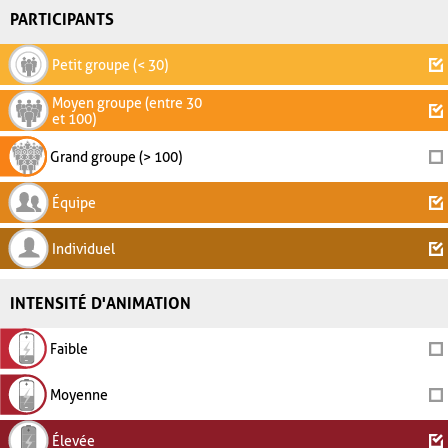
PARTICIPANTS
Petit groupe (< 30)
Moyen groupe (entre 30
et 100)
Grand groupe (> 100)
Équipe
Individuel
INTENSITÉ D'ANIMATION
Faible
Moyenne
Élevée