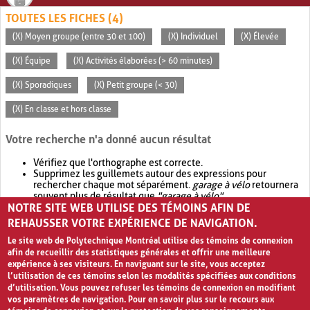
TOUTES LES FICHES (4)
(X) Moyen groupe (entre 30 et 100)
(X) Individuel
(X) Élevée
(X) Équipe
(X) Activités élaborées (> 60 minutes)
(X) Sporadiques
(X) Petit groupe (< 30)
(X) En classe et hors classe
Votre recherche n'a donné aucun résultat
Vérifiez que l'orthographe est correcte.
Supprimez les guillemets autour des expressions pour
rechercher chaque mot séparément.
garage à vélo
retournera
souvent plus de résultat que
"garage à vélo"
.
NOTRE SITE WEB UTILISE DES TÉMOINS AFIN DE
Envisagez d'élargir votre recherche avec
OR
.
garage OR vélo
retournera souvent plus de résultat que
garage à vélo
.
REHAUSSER VOTRE EXPÉRIENCE DE NAVIGATION.
Le site web de Polytechnique Montréal utilise des témoins de connexion
afin de recueillir des statistiques générales et offrir une meilleure
expérience à ses visiteurs. En naviguant sur le site, vous acceptez
l’utilisation de ces témoins selon les modalités spécifiées aux conditions
d’utilisation. Vous pouvez refuser les témoins de connexion en modifiant
vos paramètres de navigation. Pour en savoir plus sur le recours aux