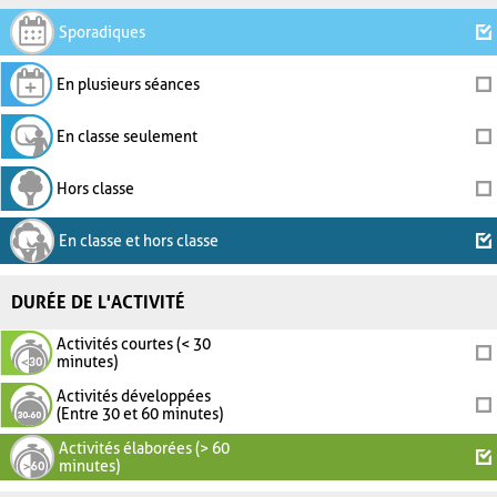
Sporadiques
En plusieurs séances
En classe seulement
Hors classe
En classe et hors classe
DURÉE DE L'ACTIVITÉ
Activités courtes (< 30
minutes)
Activités développées
(Entre 30 et 60 minutes)
Activités élaborées (> 60
minutes)