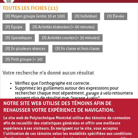
TOUTES LES FICHES (11)
(X) Moyen groupe (entre 30 et 100)
(X) Individuel
(X) Élevée
(X) Équipe
(X) Activités élaborées (> 60 minutes)
(X) Sporadiques
(X) Activités courtes (< 30 minutes)
(X) En plusieurs séances
(X) En classe et hors classe
(X) Petit groupe (< 30)
Votre recherche n'a donné aucun résultat
Vérifiez que l'orthographe est correcte.
Supprimez les guillemets autour des expressions pour
rechercher chaque mot séparément.
garage à vélo
retournera
souvent plus de résultat que
"garage à vélo"
.
NOTRE SITE WEB UTILISE DES TÉMOINS AFIN DE
Envisagez d'élargir votre recherche avec
OR
.
garage OR vélo
retournera souvent plus de résultat que
garage à vélo
.
REHAUSSER VOTRE EXPÉRIENCE DE NAVIGATION.
Le site web de Polytechnique Montréal utilise des témoins de connexion
afin de recueillir des statistiques générales et offrir une meilleure
expérience à ses visiteurs. En naviguant sur le site, vous acceptez
l’utilisation de ces témoins selon les modalités spécifiées aux conditions