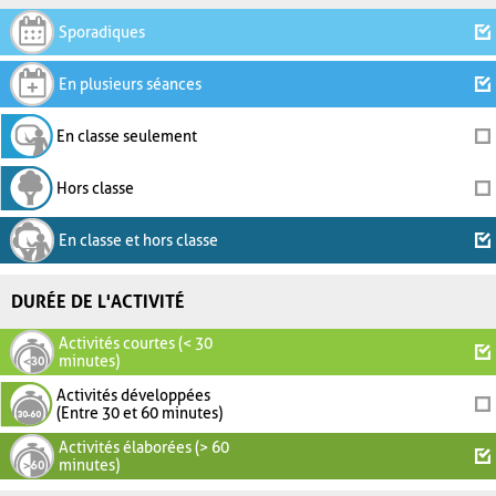
Sporadiques
En plusieurs séances
En classe seulement
Hors classe
En classe et hors classe
DURÉE DE L'ACTIVITÉ
Activités courtes (< 30
minutes)
Activités développées
(Entre 30 et 60 minutes)
Activités élaborées (> 60
minutes)