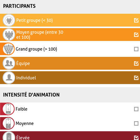
PARTICIPANTS
Petit groupe (< 30)
Moyen groupe (entre 30
et 100)
Grand groupe (> 100)
Équipe
Individuel
INTENSITÉ D'ANIMATION
Faible
Moyenne
Élevée