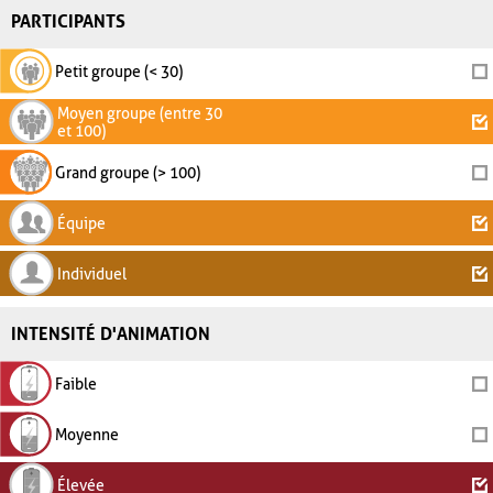
PARTICIPANTS
Petit groupe (< 30)
Moyen groupe (entre 30
et 100)
Grand groupe (> 100)
Équipe
Individuel
INTENSITÉ D'ANIMATION
Faible
Moyenne
Élevée