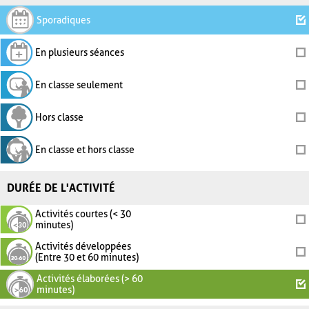
Sporadiques
En plusieurs séances
En classe seulement
Hors classe
En classe et hors classe
DURÉE DE L'ACTIVITÉ
Activités courtes (< 30
minutes)
Activités développées
(Entre 30 et 60 minutes)
Activités élaborées (> 60
minutes)