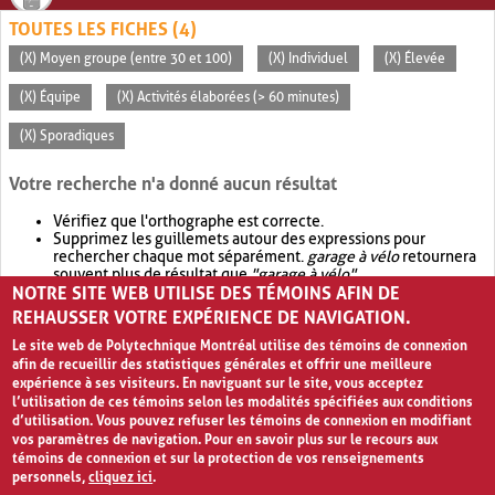
TOUTES LES FICHES (4)
(X) Moyen groupe (entre 30 et 100)
(X) Individuel
(X) Élevée
(X) Équipe
(X) Activités élaborées (> 60 minutes)
(X) Sporadiques
Votre recherche n'a donné aucun résultat
Vérifiez que l'orthographe est correcte.
Supprimez les guillemets autour des expressions pour
rechercher chaque mot séparément.
garage à vélo
retournera
souvent plus de résultat que
"garage à vélo"
.
NOTRE SITE WEB UTILISE DES TÉMOINS AFIN DE
Envisagez d'élargir votre recherche avec
OR
.
garage OR vélo
retournera souvent plus de résultat que
garage à vélo
.
REHAUSSER VOTRE EXPÉRIENCE DE NAVIGATION.
Le site web de Polytechnique Montréal utilise des témoins de connexion
afin de recueillir des statistiques générales et offrir une meilleure
expérience à ses visiteurs. En naviguant sur le site, vous acceptez
l’utilisation de ces témoins selon les modalités spécifiées aux conditions
d’utilisation. Vous pouvez refuser les témoins de connexion en modifiant
vos paramètres de navigation. Pour en savoir plus sur le recours aux
témoins de connexion et sur la protection de vos renseignements
personnels,
cliquez ici
.
Avis de confidentialité et conditions d’utilisation